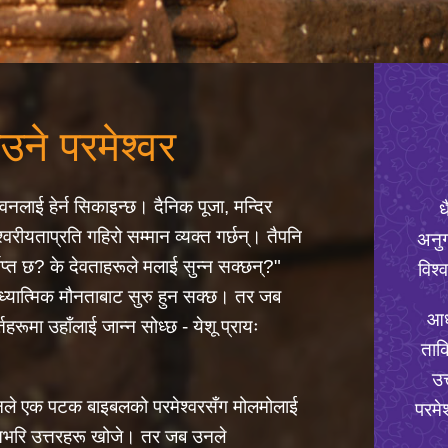
ने परमेश्वर
 जीवनलाई हेर्न सिकाइन्छ। दैनिक पूजा, मन्दिर
ध
्वरीयताप्रति गहिरो सम्मान व्यक्त गर्छन्। तैपनि
अनुग
्याप्त छ? के देवताहरूले मलाई सुन्न सक्छन्?"
विश्
 आध्यात्मिक मौनताबाट सुरु हुन सक्छ। तर जब
आध्
तहरूमा उहाँलाई जान्न सोध्छ - येशू प्रायः
ताक
उत
 उनले एक पटक बाइबलको परमेश्वरसँग मोलमोलाई
परमे
रतभरि उत्तरहरू खोजे। तर जब उनले