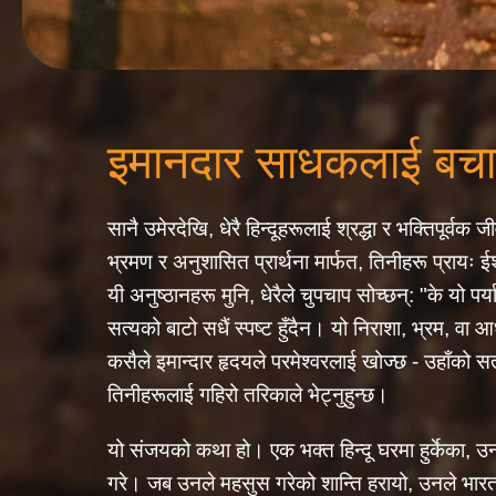
इमानदार साधकलाई बचाउ
सानै उमेरदेखि, धेरै हिन्दूहरूलाई श्रद्धा र भक्तिपूर्वक
भ्रमण र अनुशासित प्रार्थना मार्फत, तिनीहरू प्रायः ईश
यी अनुष्ठानहरू मुनि, धेरैले चुपचाप सोच्छन्: "के यो पर
सत्यको बाटो सधैं स्पष्ट हुँदैन। यो निराशा, भ्रम, वा
कसैले इमान्दार हृदयले परमेश्वरलाई खोज्छ - उहाँको सर्
तिनीहरूलाई गहिरो तरिकाले भेट्नुहुन्छ।
यो संजयको कथा हो। एक भक्त हिन्दू घरमा हुर्केका,
गरे। जब उनले महसुस गरेको शान्ति हरायो, उनले भा