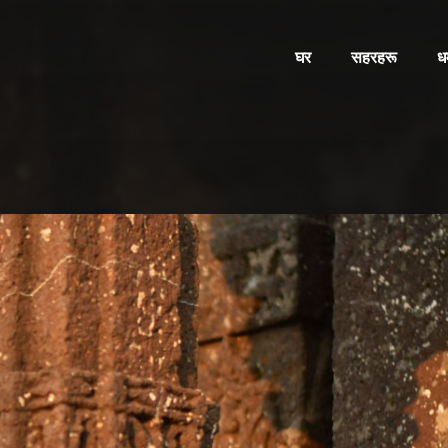
घर
सहरहरू
ध