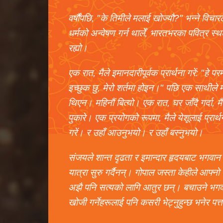
वर्षौंपछि, "के तिमीले मलाई खोज्यौ?" भन्ने विचारले
धर्मको अन्वेषण गर्न थालेँ, भारतभरका पवित्र स्थ
रह्यो।
एक रात, मैले इमानदारीपूर्वक प्रार्थना गरें: "हे प
इच्छुक छु, मेरो शर्तमा होइन।" पछि एक साथीले 
थिएन। महिनौं बित्यो। एक रात, घर जाँदै गर्दा, मै
पुकारे। एक प्रयोगको रूपमा, मैले येशूलाई प्रार्थन
गरें। र उहाँ आउनुभयो। र उहाँ बस्नुभयो।
संजयले शान्त दृढता र इमान्दार हृदयबाट भगवान 
यात्रा सुरु गर्दैनन्। गोपाल जस्ता केहीले आफ्न
अझै पनि सत्यको लागि आतुर छन्। बचाउने भगवानले
खोजी गर्नेहरूलाई पनि कसरी भेट्नुहुन्छ भनेर पत्