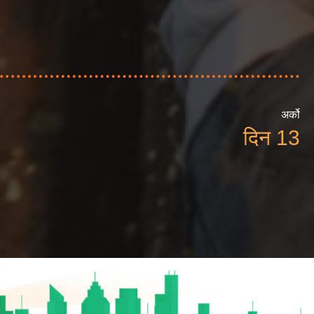
अर्को
दिन 13