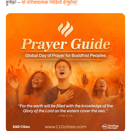
हुनेछ! –
यो परिचयात्मक भिडियो हेर्नुहोस्!