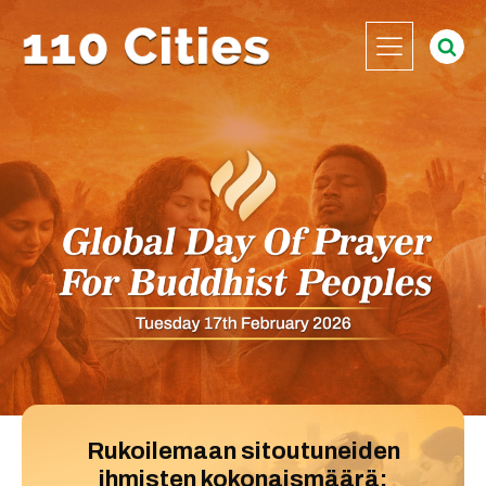
Rukoilemaan sitoutuneiden
ihmisten kokonaismäärä: