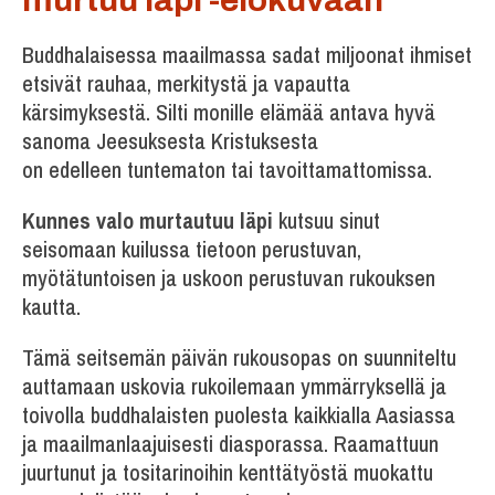
Buddhalaisessa maailmassa sadat miljoonat ihmiset
etsivät rauhaa, merkitystä ja vapautta
kärsimyksestä. Silti monille elämää antava hyvä
sanoma Jeesuksesta Kristuksesta
on edelleen tuntematon tai tavoittamattomissa.
Kunnes valo murtautuu läpi
kutsuu sinut
seisomaan kuilussa tietoon perustuvan,
myötätuntoisen ja uskoon perustuvan rukouksen
kautta.
Tämä seitsemän päivän rukousopas on suunniteltu
auttamaan uskovia rukoilemaan ymmärryksellä ja
toivolla buddhalaisten puolesta kaikkialla Aasiassa
ja maailmanlaajuisesti diasporassa. Raamattuun
juurtunut ja tositarinoihin kenttätyöstä muokattu