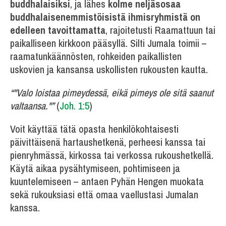
buddhalaisiksi
, ja lähes
kolme neljäsosaa
buddhalaisenemmistöisistä ihmisryhmistä on
edelleen tavoittamatta
, rajoitetusti Raamattuun tai
paikalliseen kirkkoon pääsyllä. Silti Jumala toimii –
raamatunkäännösten, rohkeiden paikallisten
uskovien ja kansansa uskollisten rukousten kautta.
“"Valo loistaa pimeydessä, eikä pimeys ole sitä saanut
valtaansa."”
(
Joh. 1:5
)
Voit käyttää tätä opasta henkilökohtaisesti
päivittäisenä hartaushetkenä, perheesi kanssa tai
pienryhmässä, kirkossa tai verkossa rukoushetkellä.
Käytä aikaa pysähtymiseen, pohtimiseen ja
kuuntelemiseen – antaen Pyhän Hengen muokata
sekä rukouksiasi että omaa vaellustasi Jumalan
kanssa.