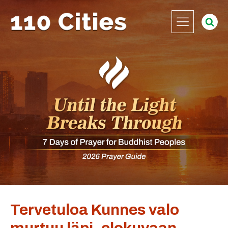
Tervetuloa Kunnes valo
murtuu läpi -elokuvaan