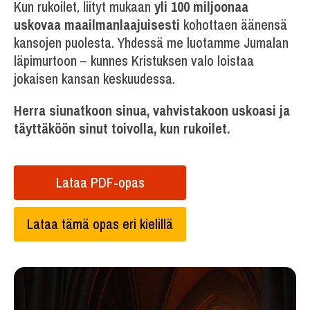
Kun rukoilet, liityt mukaan
yli 100 miljoonaa
uskovaa maailmanlaajuisesti
kohottaen äänensä
kansojen puolesta. Yhdessä me luotamme Jumalan
läpimurtoon – kunnes Kristuksen valo loistaa
jokaisen kansan keskuudessa.
Herra siunatkoon sinua, vahvistakoon uskoasi ja
täyttäköön sinut toivolla, kun rukoilet.
Lataa PDF-opas
Lataa tämä opas eri kielillä