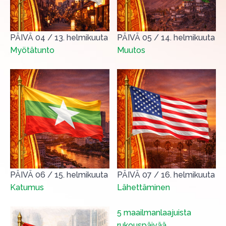
PÄIVÄ 04
/
13. helmikuuta
PÄIVÄ 05
/
14. helmikuuta
Myötätunto
Muutos
PÄIVÄ 06
/
15. helmikuuta
PÄIVÄ 07
/
16. helmikuuta
Katumus
Lähettäminen
5 maailmanlaajuista
rukouspäivää