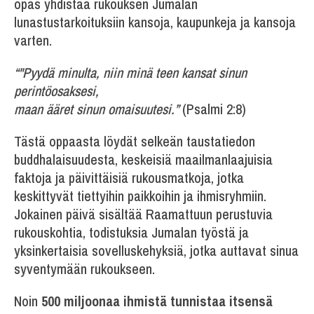
opas yhdistää rukouksen Jumalan
lunastustarkoituksiin kansoja, kaupunkeja ja kansoja
varten.
“"Pyydä minulta, niin minä teen kansat sinun
perintöosaksesi,
maan ääret sinun omaisuutesi.”
(Psalmi 2:8)
Tästä oppaasta löydät selkeän taustatiedon
buddhalaisuudesta, keskeisiä maailmanlaajuisia
faktoja ja päivittäisiä rukousmatkoja, jotka
keskittyvät tiettyihin paikkoihin ja ihmisryhmiin.
Jokainen päivä sisältää Raamattuun perustuvia
rukouskohtia, todistuksia Jumalan työstä ja
yksinkertaisia sovelluskehyksiä, jotka auttavat sinua
syventymään rukoukseen.
Noin
500 miljoonaa ihmistä tunnistaa itsensä