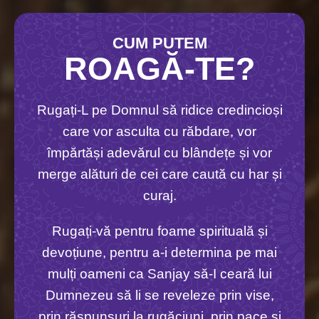
CUM PUTEM
ROAGĂ-TE?
Rugați-L pe Domnul să ridice credincioși
care vor asculta cu răbdare, vor
împărtăși adevărul cu blândețe și vor
merge alături de cei care caută cu har și
curaj.
Rugați-vă pentru foame spirituală și
devoțiune, pentru a-i determina pe mai
mulți oameni ca Sanjay să-I ceară lui
Dumnezeu să li se reveleze prin vise,
prin răspunsuri la rugăciuni, prin pace și