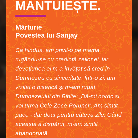
MÂNTUIEȘTE.
Mărturie
Povestea lui Sanjay
Ca hindus, am privit-o pe mama
rugându-se cu credință zeilor ei, iar
devoțiunea ei m-a învățat să cred în
Dumnezeu cu sinceritate. Într-o zi, am
vizitat o biserică și m-am rugat
Dumnezeului din Biblie: „Dă-mi noroc și
voi urma Cele Zece Porunci”. Am simțit
pace - dar doar pentru câteva zile. Când
aceasta a dispărut, m-am simțit
abandonată.