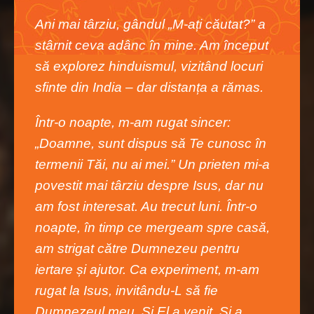
Ani mai târziu, gândul „M-ați căutat?” a
stârnit ceva adânc în mine. Am început
să explorez hinduismul, vizitând locuri
sfinte din India – dar distanța a rămas.
Într-o noapte, m-am rugat sincer:
„Doamne, sunt dispus să Te cunosc în
termenii Tăi, nu ai mei.” Un prieten mi-a
povestit mai târziu despre Isus, dar nu
am fost interesat. Au trecut luni. Într-o
noapte, în timp ce mergeam spre casă,
am strigat către Dumnezeu pentru
iertare și ajutor. Ca experiment, m-am
rugat la Isus, invitându-L să fie
Dumnezeul meu. Și El a venit. Și a