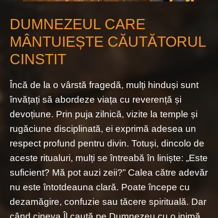
DUMNEZEUL CARE
MÂNTUIEȘTE CĂUTĂTORUL
CINSTIT
Încă de la o vârstă fragedă, mulți hinduși sunt
învățați să abordeze viața cu reverență și
devoțiune. Prin puja zilnică, vizite la temple și
rugăciune disciplinată, ei exprimă adesea un
respect profund pentru divin. Totuși, dincolo de
aceste ritualuri, mulți se întreabă în liniște: „Este
suficient? Mă pot auzi zeii?” Calea către adevăr
nu este întotdeauna clară. Poate începe cu
dezamăgire, confuzie sau tăcere spirituală. Dar
când cineva Îl caută pe Dumnezeu cu o inimă