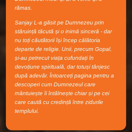
rămas.
Sanjay L-a găsit pe Dumnezeu prin
stăruință tăcută și o inimă sinceră - dar
nu toți căutătorii își încep călătoria
departe de religie. Unii, precum Gopal,
și-au petrecut viața cufundați în
devoțiune spirituală, dar totuși tânjesc
după adevăr. Întoarceți pagina pentru a
descoperi cum Dumnezeul care
mântuiește îi întâlnește chiar și pe cei
care caută cu credință între zidurile
templului.