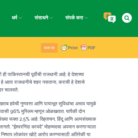
धर्म
संसाधने
संपर्क करा
परत जा
ी पाकिस्तानची पूर्वीची राजधानी आहे. हे देशाच्या
. हे आता राजधानीचे शहर नसताना, कराची हे देशाचे
ंदर चालवते.
र, खराब हवेची गुणवत्ता आणि पायाभूत सुविधांचा अभाव यामुळे
हिवासी 96% मुस्लिम म्हणून ओळखतात. यापैकी दोन
ंख्या फक्त 2.5% आहे. ख्रिश्चन, हिंदू आणि अल्पसंख्याक
लागतो. “ईश्वरनिंदा कायदे” मोहम्मदचा अपमान करणाऱ्याला
त. निष्पाप लोकांवर खोटे आरोप करण्यासाठी अतिरेकी या