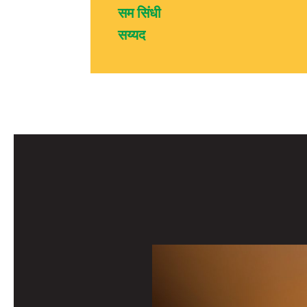
सम सिंधी
सय्यद