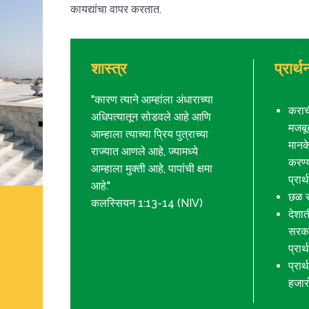
कायद्यांचा वापर करतात.
शास्त्र
प्रार्
"कारण त्याने आम्हांला अंधाराच्या
कराची
अधिपत्यातून सोडवले आहे आणि
मजबू
आम्हाला त्याच्या प्रिय पुत्राच्या
मानके
राज्यात आणले आहे, ज्यामध्ये
करण्य
आम्हाला मुक्ती आहे, पापांची क्षमा
प्रार
आहे."
छळ स
कलस्सियन 1:13-14 (NIV)
देशा
सरकार
प्रार
प्रार
हजारो