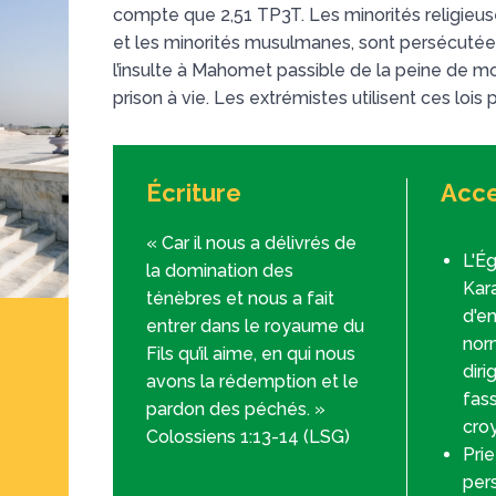
compte que 2,51 TP3T. Les minorités religieus
et les minorités musulmanes, sont persécutées
l’insulte à Mahomet passible de la peine de mor
prison à vie. Les extrémistes utilisent ces lois
Écriture
Acce
« Car il nous a délivrés de
L'Ég
la domination des
Kar
ténèbres et nous a fait
d'en
entrer dans le royaume du
norm
Fils qu’il aime, en qui nous
dir
avons la rédemption et le
fas
pardon des péchés. »
cro
Colossiens 1:13-14 (LSG)
Prie
per