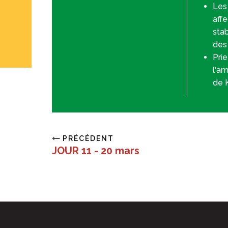
Les 
affe
sta
des 
Prie
l'am
de 
PRÉCÉDENT
JOUR 11 - 20 mars