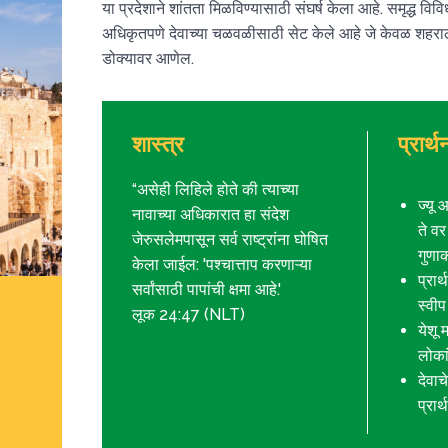
या प्रदेशाने शांतता मिळविण्यासाठी संघर्ष केला आहे. समृद्ध वि
अधिकृतपणे देवाच्या चळवळीसाठी सेट केले आहे जे केवळ शहराला
डोक्यावर आणेल.
शास्त्र
प्रार्
“असेही लिहिले होते की त्याच्या
ज्यू 
नावाच्या अधिकारात हा संदेश
ते वर
जेरुसलेमपासून सर्व राष्ट्रांना घोषित
गुणा
केला जाईल: 'पश्चात्ताप करणाऱ्या
प्रार
सर्वांसाठी पापांची क्षमा आहे.'
स्वीप
लूक 24:47 (NLT)
येशू 
लोकां
देवाच
प्रार