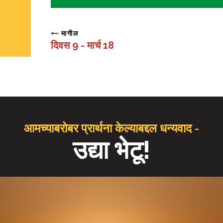
मागील
दिवस 9 - मार्च 18
आमच्याबरोबर प्रार्थना केल्याबद्दल धन्यवाद -
उद्या भेटू!