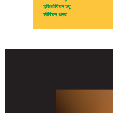
इथिओपियन ज्यू
सीरियन अरब