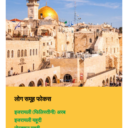
लोग समूह फोकस
इजरायली (फिलिस्तीनी) अरब
इजरायली यहूदी