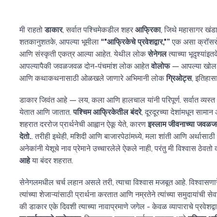
मी राहतो
डाकार
, सर्वात पश्चिमेकडील शहर
आफ्रिका
, जिथे महासागर खंड
शतकानुशतके, आपल्या भूमीला
“"आफ्रिकेचे प्रवेशद्वार,"”
एक असा क्रॉसरोड
आणि संस्कृती एकत्र आल्या आहेत. येथील लोक
सेनेगल
त्याच्या भूदृश्यांइत
आपल्यापैकी जवळजवळ दोन-पंचमांश लोक आहेत
वोलोफ
— आपल्या खोल प
आणि कथाकथनासाठी ओळखले जाणारे अभिमानी लोक
ग्रिओट्स
, इतिहासा
डाकार जिवंत आहे — लय, कला आणि हालचाल यांनी परिपूर्ण. सर्वात व्यस्
येतात आणि जातात.
पश्चिम आफ्रिकेतील बंदरे
, दूरदूरच्या देशांमधून सा
शहरात दररोज प्रार्थनेची आह्वान ऐकू येते, कारण
इस्लाम जीवनाच्या जवळजव
देतो.
. तरीही इथेही, मशिदी आणि बाजारपेठांमध्ये, मला शांती आणि अर्थासाठ
अनेकांनी येशूचे नाव प्रेमाने उच्चारलेले ऐकले नाही, परंतु मी विश्वास ठेवतो
आहे
या बंदर शहरात.
सेनेगलमधील चर्च लहान असले तरी, त्याचा विश्वास मजबूत आहे. विश्वासणार
त्यांच्या शेजाऱ्यांसाठी प्रार्थना करतात आणि नम्रतेने त्यांच्या समुदायांची
की डाकार एके दिवशी त्याच्या नावाप्रमाणे जगेल - केवळ व्यापाराचे प्रवेशद्व