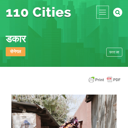
डकार
सेनेगल
परत जा