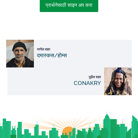
प्रार्थनेसाठी साइन अप करा
मागील शहर
दमास्कस/होम्स
पुढील शहर
CONAKRY