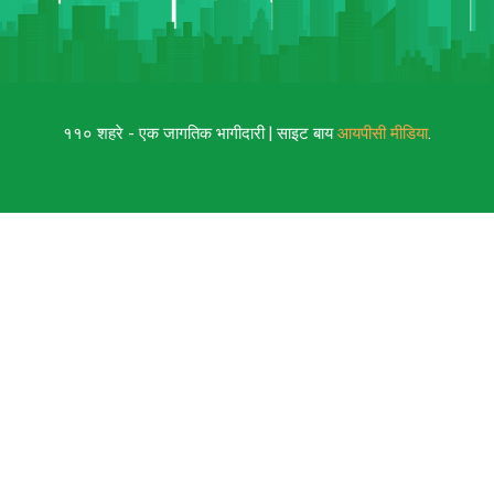
११० शहरे - एक जागतिक भागीदारी | साइट बाय
आयपीसी मीडिया
.