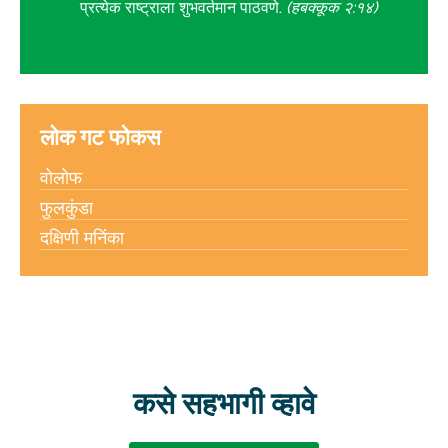
प्रत्येक राष्ट्राला शुभवर्तमान पाठवणे.
(हबक्कूक २:१४)
लोक गट फोकस
वोलोफ
फुलकुंडा
दक्षिणी मनिंका
कसे सहभागी व्हावे