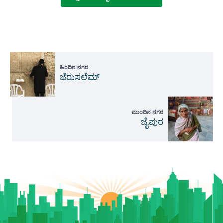
ಹಿಂದಿನ ನಗರ
ಜೆರುಸಲೆಮ್
ಮುಂದಿನ ನಗರ
ಜೈಪುರ