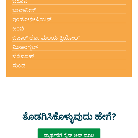
ಬೆಟಾವಿ
ಜಾವಾನೀಸ್
ಇಂಡೋನೇಷಿಯನ್
ಜಂಬಿ
ಬಜಾರ್ ಲೋ ಮಲಯ ಕ್ರಿಯೋಲ್
ಮಿನಾಂಗ್ಕಬೌ
ಬೆಸೆಮಾಹ್
ಸುಂದ
ತೊಡಗಿಸಿಕೊಳ್ಳುವುದು ಹೇಗೆ?
ಪ್ರಾರ್ಥನೆಗೆ ಸೈನ್ ಅಪ್ ಮಾಡಿ