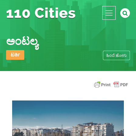
ಅಂಟಲ್ಯ
ಟರ್ಕಿ
ಹಿಂದೆ ಹೋಗು