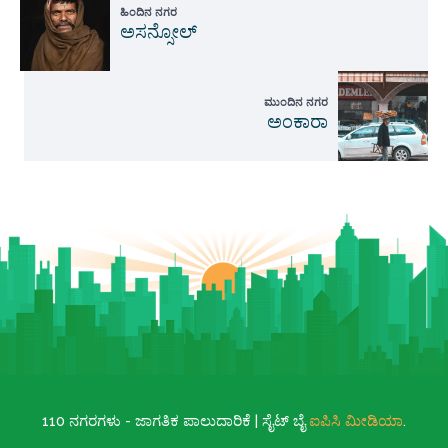
ಹಿಂದಿನ ನಗರ
ಅಸನ್ಸೋಲ್
ಮುಂದಿನ ನಗರ
ಅಂಕಾರಾ
110 ನಗರಗಳು - ಜಾಗತಿಕ ಪಾಲುದಾರಿಕೆ | ಸೈಟ್ ಬೈ
ಐಪಿಸಿ ಮೀಡಿಯಾ
.