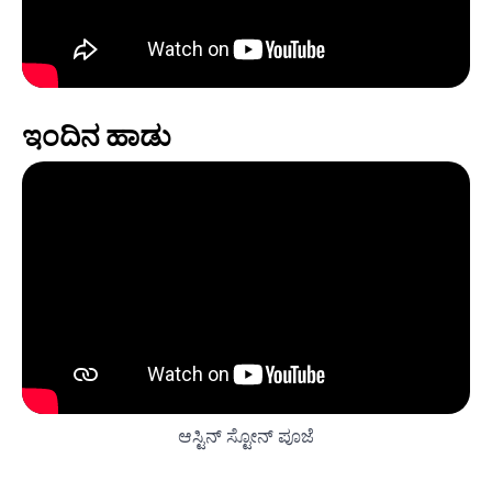
ಇಂದಿನ ಹಾಡು
ಆಸ್ಟಿನ್ ಸ್ಟೋನ್ ಪೂಜೆ