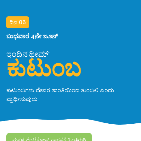
ದಿನ 06
ಬುಧವಾರ 4ನೇ ಜೂನ್
ಇಂದಿನ ಥೀಮ್:
ಕುಟುಂಬ
ಕುಟುಂಬಗಳು ದೇವರ ಶಾಂತಿಯಿಂದ ತುಂಬಲಿ ಎಂದು
ಪ್ರಾರ್ಥಿಸುವುದು
ಮಕ್ಕಳ ಪೆಂಟೆಕೋಸ್ಟ್ ಸಾಹಸಕ್ಕೆ ಹಿಂತಿರುಗಿ