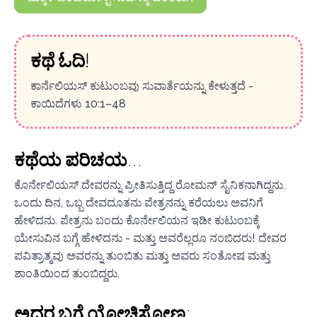
ಕಥೆ ಓದಿ!
ಕಾರ್ನೆಲಿಯಸ್ ಕುಟುಂಬವು ಸುವಾರ್ತೆಯನ್ನು ಕೇಳುತ್ತದೆ -
ಕಾಯಿದೆಗಳು 10:1–48
ಕಥೆಯ ಪರಿಚಯ...
ಕೊರ್ನೇಲಿಯಸ್ ದೇವರನ್ನು ಪ್ರೀತಿಸುತ್ತಿದ್ದ ರೋಮನ್ ಸೈನಿಕನಾಗಿದ್ದನು.
ಒಂದು ದಿನ, ಒಬ್ಬ ದೇವದೂತನು ಪೇತ್ರನನ್ನು ಕರೆಯಲು ಅವನಿಗೆ
ಹೇಳಿದನು. ಪೇತ್ರನು ಬಂದು ಕೊರ್ನೇಲಿಯನ ಇಡೀ ಕುಟುಂಬಕ್ಕೆ
ಯೇಸುವಿನ ಬಗ್ಗೆ ಹೇಳಿದನು - ಮತ್ತು ಅವರೆಲ್ಲರೂ ನಂಬಿದರು! ದೇವರ
ಪವಿತ್ರಾತ್ಮವು ಅವರನ್ನು ತುಂಬಿತು ಮತ್ತು ಅವರು ಸಂತೋಷ ಮತ್ತು
ಶಾಂತಿಯಿಂದ ತುಂಬಿದ್ದರು.
ಅದರ ಬಗ್ಗೆ ಯೋಚಿಸೋಣ: