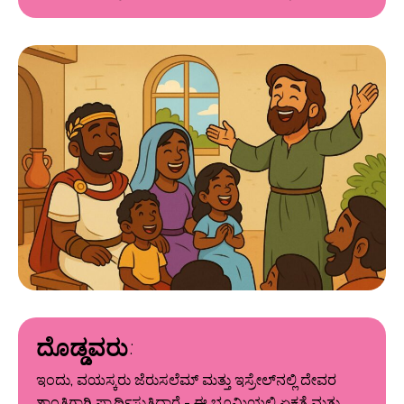
ದೊಡ್ಡವರು:
ಇಂದು, ವಯಸ್ಕರು ಜೆರುಸಲೆಮ್ ಮತ್ತು ಇಸ್ರೇಲ್‌ನಲ್ಲಿ ದೇವರ
ಶಾಂತಿಗಾಗಿ ಪ್ರಾರ್ಥಿಸುತ್ತಿದ್ದಾರೆ - ಈ ಭೂಮಿಯಲ್ಲಿ ಏಕತೆ ಮತ್ತು