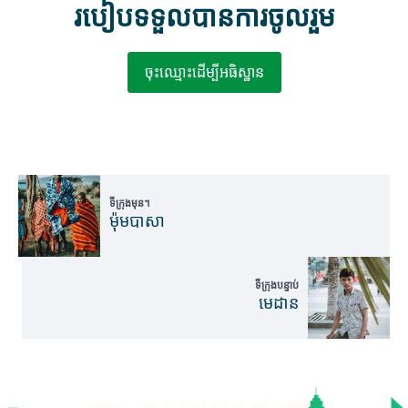
របៀបទទួលបានការចូលរួម
ចុះឈ្មោះដើម្បីអធិស្ឋាន
ទីក្រុងមុន។
ម៉ុមបាសា
ទីក្រុងបន្ទាប់
មេដាន