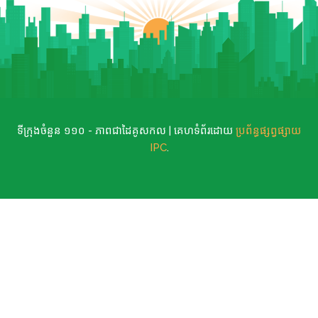
ទីក្រុងចំនួន ១១០ - ភាពជាដៃគូសកល | គេហទំព័រដោយ
ប្រព័ន្ធផ្សព្វផ្សាយ
IPC
.