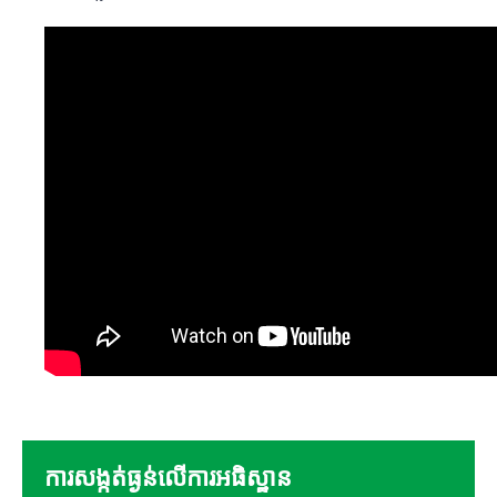
ការសង្កត់ធ្ងន់លើការអធិស្ឋាន