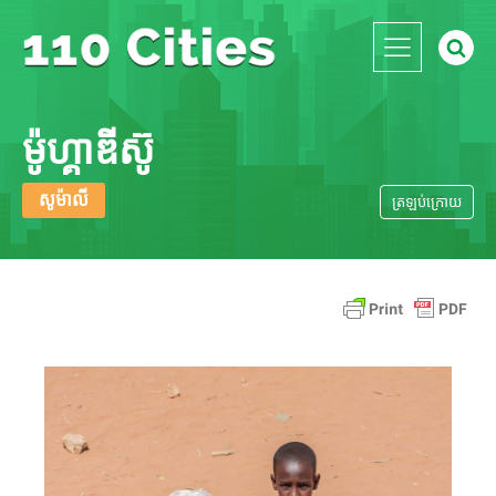
ម៉ូហ្គាឌីស៊ូ
សូម៉ាលី
ត្រឡប់​ក្រោយ