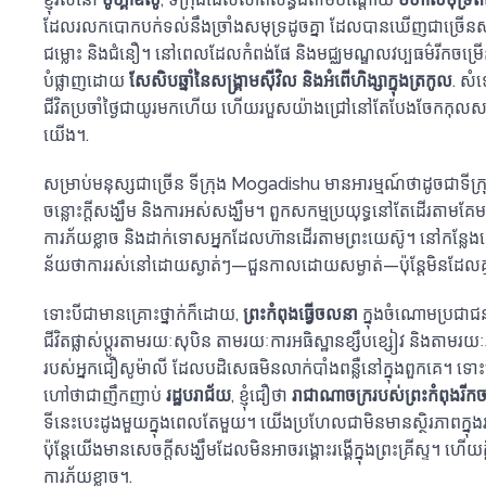
ដែលរលកបោកបក់ទល់នឹងច្រាំងសមុទ្រដូចគ្នា ដែលបានឃើញជាច្រើនសត
ជម្លោះ និងជំនឿ។ នៅពេលដែលកំពង់ផែ និងមជ្ឈមណ្ឌលវប្បធម៌រីកចម្រើន
បំផ្លាញដោយ
សែសិបឆ្នាំនៃសង្គ្រាមស៊ីវិល និងអំពើហិង្សាក្នុងត្រកូល
. សំឡ
ជីវិត​ប្រចាំ​ថ្ងៃ​ជា​យូរ​មក​ហើយ ហើយ​របួស​យ៉ាង​ជ្រៅ​នៅ​តែ​បែងចែក​កុលសម
យើង។.
សម្រាប់មនុស្សជាច្រើន ទីក្រុង Mogadishu មានអារម្មណ៍ថាដូចជាទី
ចន្លោះក្តីសង្ឃឹម និងការអស់សង្ឃឹម។ ពួក​សកម្មប្រយុទ្ធ​នៅ​តែ​ដើរ​តាម​គែម​រប
ការ​ភ័យ​ខ្លាច និង​ដាក់​ទោស​អ្នក​ដែល​ហ៊ាន​ដើរ​តាម​ព្រះ​យេស៊ូ។ នៅ​កន្លែង​នេះ
ន័យ​ថា​ការ​រស់​នៅ​ដោយ​ស្ងាត់ៗ—ជួនកាល​ដោយ​សម្ងាត់—ប៉ុន្តែ​មិន​ដែល​
ទោះបីជាមានគ្រោះថ្នាក់ក៏ដោយ,
ព្រះកំពុងធ្វើចលនា
ក្នុងចំណោមប្រជាជ
ជីវិតផ្លាស់ប្តូរតាមរយៈសុបិន តាមរយៈការអធិស្ឋានខ្សឹបខ្សៀវ និងតាមរយៈភ
របស់អ្នកជឿសូម៉ាលី ដែលបដិសេធមិនលាក់បាំងពន្លឺនៅក្នុងពួកគេ។ ទោះប
ហៅថាជាញឹកញាប់
រដ្ឋបរាជ័យ
, ខ្ញុំជឿថា
រាជាណាចក្រ​របស់​ព្រះ​កំពុង​រីក​ច
ទីនេះបេះដូងមួយក្នុងពេលតែមួយ។ យើង​ប្រហែល​ជា​មិន​មាន​ស្ថិរភាព​ក្នុង​
ប៉ុន្តែ​យើង​មាន​សេចក្ដី​សង្ឃឹម​ដែល​មិន​អាច​រង្គោះ​រង្គើ​ក្នុង​ព្រះគ្រីស្ទ។ ហ
ការភ័យខ្លាច។.