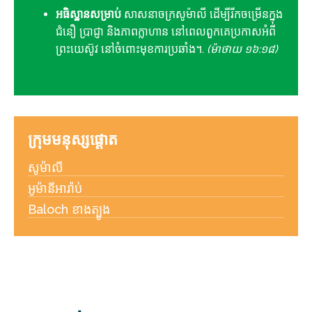
អធិស្ឋានសម្រាប់
សាសនាចក្រសូម៉ាលី ដើម្បីរីកចម្រើនក្នុង
ជំនឿ ប្រាជ្ញា និងភាពក្លាហាន នៅពេលពួកគេប្រកាសអំពី
ព្រះយេស៊ូវ នៅចំពោះមុខការប្រឆាំង។.
(ម៉ាថាយ ១៦:១៨)
ក្រុមមនុស្សផ្តោត
សូម៉ាលី
អូម៉ានីអារ៉ាប់
Baloch ខាងត្បូង