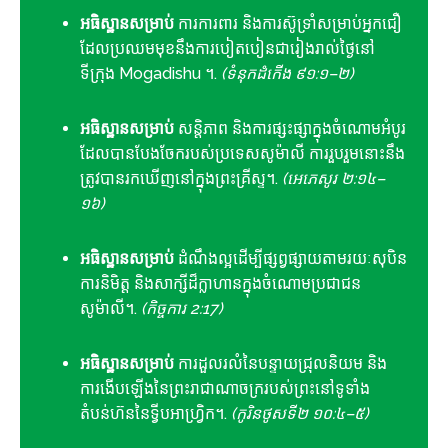
អធិស្ឋានសម្រាប់
ការការពារ និងការស៊ូទ្រាំសម្រាប់អ្នកជឿ
ដែលប្រឈមមុខនឹងការបៀតបៀនជារៀងរាល់ថ្ងៃនៅ
ទីក្រុង Mogadishu ។.
(ទំនុកដំកើង ៩១:១–២)
អធិស្ឋានសម្រាប់
សន្តិភាព និងការផ្សះផ្សាក្នុងចំណោមអំបូរ
ដែលបានបែងចែករបស់ប្រទេសសូម៉ាលី ការរួបរួមនោះនឹង
ត្រូវបានរកឃើញនៅក្នុងព្រះគ្រីស្ទ។.
(អេភេសូរ ២:១៤–
១៦)
អធិស្ឋានសម្រាប់
ដំណឹងល្អដើម្បីផ្សព្វផ្សាយតាមរយៈសុបិន
ការនិមិត្ត និងសាក្សីដ៏ក្លាហានក្នុងចំណោមប្រជាជន
សូម៉ាលី។.
(កិច្ចការ 2:17)
អធិស្ឋានសម្រាប់
ការដួលរលំនៃបន្ទាយជ្រុលនិយម និង
ការងើបឡើងនៃព្រះរាជាណាចក្ររបស់ព្រះនៅទូទាំង
តំបន់ហ៊ននៃទ្វីបអាហ្វ្រិក។.
(កូរិនថូសទី២ ១០:៤–៥)