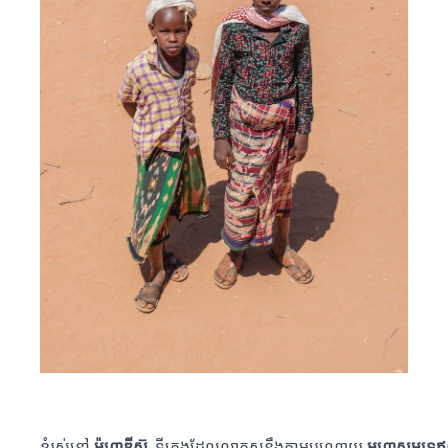
ខ្ញុំរស់នៅ
ម៉ូហ្គាឌីស៊ូ
, ទីក្រុងដែលលាតសន្ធឹងតាមបណ្ដោយ
មហាសមុទ្រឥណ