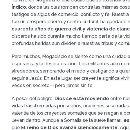
Índico
, donde las olas rompen contra las mismas cost
testigos de siglos de comercio, conflicto y fe. Nuestr
fue un próspero puerto y centro cultural, ha quedado
cuarenta años de guerra civil y violencia de clan
disparos ha sido durante mucho tiempo parte de la vida
profundas heridas aún dividen a nuestras tribus y com
Para muchos, Mogadiscio se siente como una ciudad a
esperanza y la desesperación. Los militantes aún mer
alrededores, sembrando el miedo y castigando a quie
seguir a Jesús. En este lugar, ser creyente significa vivi
veces en secreto— pero jamás sin fe.
A pesar del peligro,
Dios se está moviendo
entre nue
vidas transformadas por sueños, oraciones susurradas y
valentía de los creyentes somalíes que se niegan a ocu
llevan dentro. Aunque a Somalia se la suele llamar...
es
que
El reino de Dios avanza silenciosamente.
Aquí,