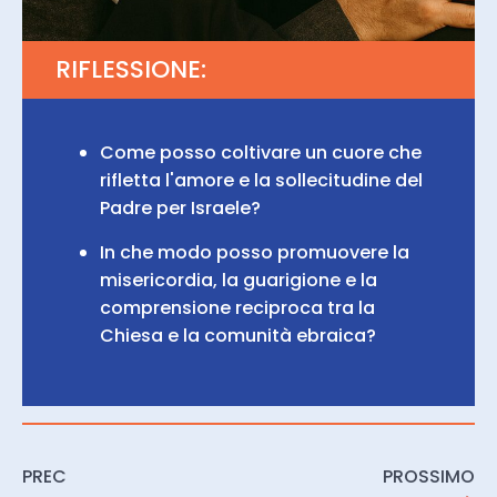
RIFLESSIONE:
Come posso coltivare un cuore che
rifletta l'amore e la sollecitudine del
Padre per Israele?
In che modo posso promuovere la
misericordia, la guarigione e la
comprensione reciproca tra la
Chiesa e la comunità ebraica?
PREC
PROSSIMO