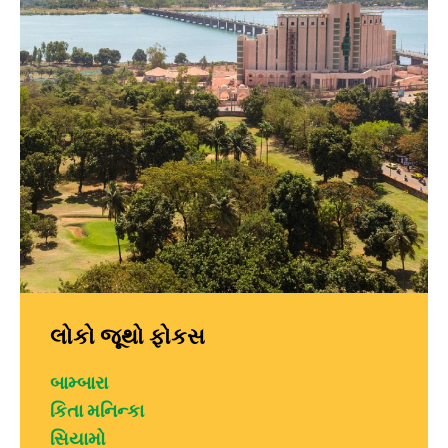
લોકો જૂથો ફોકસ
બામ્બારા
કિતા મનિન્કા
સિયામો