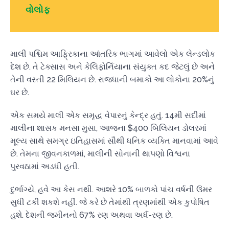
વોલોફ
માલી પશ્ચિમ આફ્રિકાના આંતરિક ભાગમાં આવેલો એક લેન્ડલોક
દેશ છે. તે ટેક્સાસ અને કેલિફોર્નિયાના સંયુક્ત કદ જેટલું છે અને
તેની વસ્તી 22 મિલિયન છે. રાજધાની બમાકો આ લોકોના 20%નું
ઘર છે.
એક સમયે માલી એક સમૃદ્ધ વેપારનું કેન્દ્ર હતું. 14મી સદીમાં
માલીના શાસક મનસા મુસા, આજના $400 બિલિયન ડોલરમાં
મૂલ્ય સાથે સમગ્ર ઇતિહાસમાં સૌથી ધનિક વ્યક્તિ માનવામાં આવે
છે. તેમના જીવનકાળમાં, માલીની સોનાની થાપણો વિશ્વના
પુરવઠામાં અડધી હતી.
દુર્ભાગ્યે, હવે આ કેસ નથી. આશરે 10% બાળકો પાંચ વર્ષની ઉંમર
સુધી ટકી શકશે નહીં. જે કરે છે તેમાંથી ત્રણમાંથી એક કુપોષિત
હશે. દેશની જમીનનો 67% રણ અથવા અર્ધ-રણ છે.