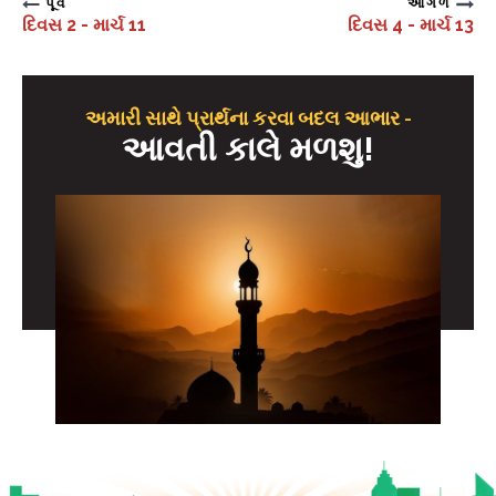
પૂર્વ
આગળ
દિવસ 2 - માર્ચ 11
દિવસ 4 - માર્ચ 13
અમારી સાથે પ્રાર્થના કરવા બદલ આભાર -
આવતી કાલે મળશુ!