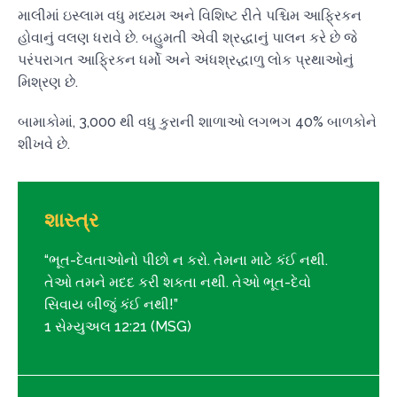
માલીમાં ઇસ્લામ વધુ મધ્યમ અને વિશિષ્ટ રીતે પશ્ચિમ આફ્રિકન
હોવાનું વલણ ધરાવે છે. બહુમતી એવી શ્રદ્ધાનું પાલન કરે છે જે
પરંપરાગત આફ્રિકન ધર્મો અને અંધશ્રદ્ધાળુ લોક પ્રથાઓનું
મિશ્રણ છે.
બામાકોમાં, 3,000 થી વધુ કુરાની શાળાઓ લગભગ 40% બાળકોને
શીખવે છે.
શાસ્ત્ર
“ભૂત-દેવતાઓનો પીછો ન કરો. તેમના માટે કંઈ નથી.
તેઓ તમને મદદ કરી શકતા નથી. તેઓ ભૂત-દેવો
સિવાય બીજું કંઈ નથી!”
1 સેમ્યુઅલ 12:21 (MSG)