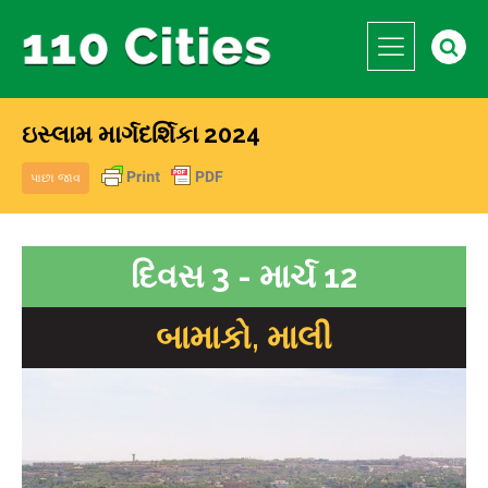
ઇસ્લામ માર્ગદર્શિકા 2024
પાછા જાવ
દિવસ 3 - માર્ચ 12
બામાકો, માલી