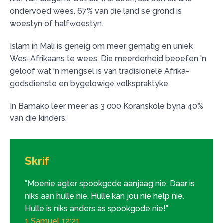
ondervoed wees. 67% van die land se grond is
woestyn of halfwoestyn.
Islam in Mali is geneig om meer gematig en uniek
Wes-Afrikaans te wees. Die meerderheid beoefen 'n
geloof wat 'n mengsel is van tradisionele Afrika-
godsdienste en bygelowige volkspraktyke.
In Bamako leer meer as 3 000 Koranskole byna 40%
van die kinders.
Skrif
“Moenie agter spookgode aanjaag nie. Daar is
niks aan hulle nie. Hulle kan jou nie help nie.
Hulle is niks anders as spookgode nie!”
1 Samuel 12:21