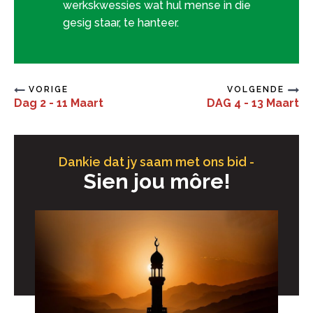
werkskwessies wat hul mense in die
gesig staar, te hanteer.
VORIGE
VOLGENDE
Dag 2 - 11 Maart
DAG 4 - 13 Maart
Dankie dat jy saam met ons bid -
Sien jou môre!