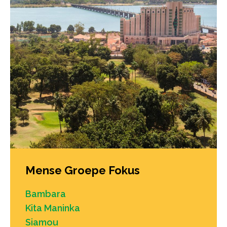
Mense Groepe Fokus
Bambara
Kita Maninka
Siamou