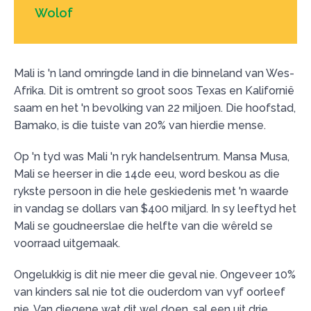
Wolof
Mali is 'n land omringde land in die binneland van Wes-
Afrika. Dit is omtrent so groot soos Texas en Kalifornië
saam en het 'n bevolking van 22 miljoen. Die hoofstad,
Bamako, is die tuiste van 20% van hierdie mense.
Op 'n tyd was Mali 'n ryk handelsentrum. Mansa Musa,
Mali se heerser in die 14de eeu, word beskou as die
rykste persoon in die hele geskiedenis met 'n waarde
in vandag se dollars van $400 miljard. In sy leeftyd het
Mali se goudneerslae die helfte van die wêreld se
voorraad uitgemaak.
Ongelukkig is dit nie meer die geval nie. Ongeveer 10%
van kinders sal nie tot die ouderdom van vyf oorleef
nie. Van diegene wat dit wel doen, sal een uit drie