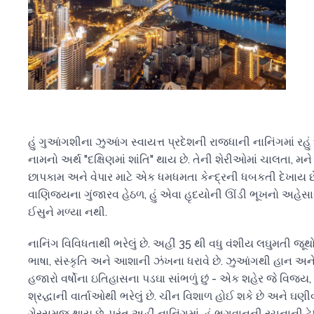
હું ગુઆંગશીના ઝુઆંગ સ્વાયત્ત પ્રદેશની રાજધાની નાનિંગમાં રહું
નામનો અર્થ "દક્ષિણમાં શાંતિ" થાય છે. તેની શેરીઓમાં ચાલતા, મને 
છાપકામ અને વેપાર માટે એક ધમધમતા કેન્દ્રની ધબકતી દેખાય છે
વાણિજ્યના ગુંજારવ હેઠળ, હું એવા હૃદયોની ઊંડી ભૂખનો અહેસાસ 
ઈસુને મળ્યા નથી.
નાનિંગ વિવિધતાથી ભરેલું છે. અહીં 35 થી વધુ વંશીય લઘુમતી જૂથો 
ભાષા, સંસ્કૃતિ અને આશાની ઝંખના ધરાવે છે. ઝુઆંગથી હાન અને
હજારો વર્ષોના ઇતિહાસના પડઘા સાંભળું છું - એક શહેર જે વિજય, 
શ્રદ્ધાની વાર્તાઓથી ભરેલું છે. ચીન વિશાળ હોઈ શકે છે અને ઘણ
ગેરસમજ થાય છે, પરંતુ અહીં નાનિંગમાં, હું ભગવાનની રચનાની ટેપેસ્