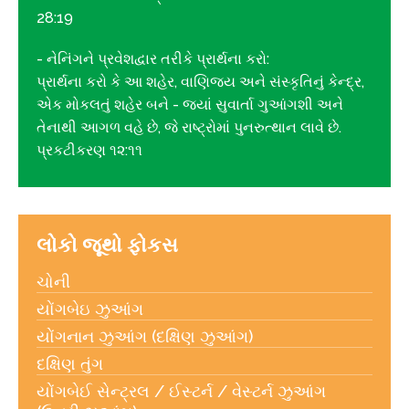
28:19
- નેનિંગને પ્રવેશદ્વાર તરીકે પ્રાર્થના કરો:
પ્રાર્થના કરો કે આ શહેર, વાણિજ્ય અને સંસ્કૃતિનું કેન્દ્ર,
એક મોકલતું શહેર બને - જ્યાં સુવાર્તા ગુઆંગશી અને
તેનાથી આગળ વહે છે, જે રાષ્ટ્રોમાં પુનરુત્થાન લાવે છે.
પ્રકટીકરણ ૧૨:૧૧
લોકો જૂથો ફોકસ
ચોની
યોંગબેઇ ઝુઆંગ
યોંગનાન ઝુઆંગ (દક્ષિણ ઝુઆંગ)
દક્ષિણ તુંગ
યોંગબેઈ સેન્ટ્રલ / ઈસ્ટર્ન / વેસ્ટર્ન ઝુઆંગ