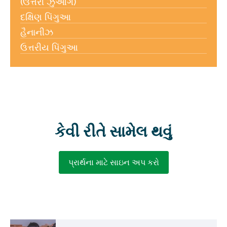
(ઉત્તરી ઝુઆંગ)
દક્ષિણ પિંગુઆ
હૈનાનીઝ
ઉત્તરીય પિંગુઆ
કેવી રીતે સામેલ થવું
પ્રાર્થના માટે સાઇન અપ કરો