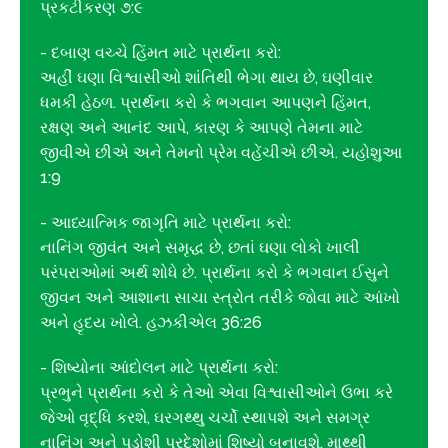
પ્રકટીકરણ ૭:૯
- દબાણ વચ્ચે હિંમત માટે પ્રાર્થના કરો:
અહીં ઘણા વિશ્વાસીઓ શાંતિથી ભેગા થાય છે, ઘણીવાર
ધમકી હેઠળ. પ્રાર્થના કરો કે ભગવાન આપણને હિંમત,
રક્ષણ અને આનંદ આપે, કારણ કે આપણે તેમના માટે
જીવીએ છીએ અને તેમનો પ્રેમ વહેંચીએ છીએ. યહોશુઆ
1:9
- આધ્યાત્મિક જાગૃતિ માટે પ્રાર્થના કરો:
નાનિંગ જીવંત અને સમૃદ્ધ છે, છતાં ઘણા લોકો ખાલી
પરંપરાઓમાં અર્થ શોધે છે. પ્રાર્થના કરો કે ભગવાન ઈસુને
જીવન અને આશાના સાચા સ્ત્રોત તરીકે જોવા માટે આંખો
અને હૃદય ખોલે. હઝકીએલ 36:26
- શિષ્યોના આંદોલન માટે પ્રાર્થના કરો:
પ્રભુને પ્રાર્થના કરો કે તેઓ એવા વિશ્વાસીઓને ઉભા કરે
જેઓ વૃદ્ધિ કરશે, ઘરગથ્થુ ચર્ચો સ્થાપશે અને સમગ્ર
નાનિંગ અને પડોશી પ્રદેશોમાં શિષ્યો બનાવશે. માથ્થી