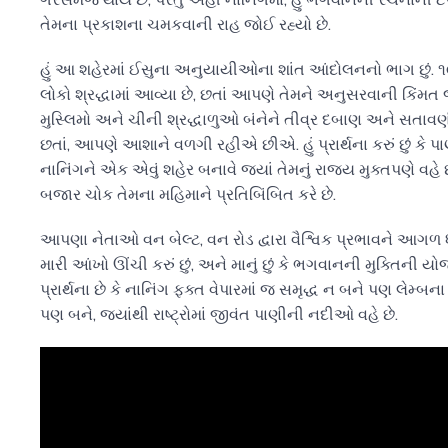
તેમના પ્રકાશના ચમકવાની રાહ જોઈ રહ્યો છે.
હું આ શહેરમાં ઈસુના અનુયાયીઓના શાંત આંદોલનનો ભાગ છું. ૧
લોકો શ્રદ્ધામાં આવ્યા છે, છતાં આપણે તેમને અનુસરવાની કિં
મુસ્લિમો અને ચીની શ્રદ્ધાળુઓ બંનેને તીવ્ર દબાણ અને સતાવણ
છતાં, આપણે આશાને વળગી રહીએ છીએ. હું પ્રાર્થના કરું છું કે 
નાનિંગને એક એવું શહેર બનાવે જ્યાં તેમનું રાજ્ય મુક્તપણે વહે છ
બજાર ચોક તેમના મહિમાને પ્રતિબિંબિત કરે છે.
આપણા નેતાઓ વન બેલ્ટ, વન રોડ દ્વારા વૈશ્વિક પ્રભાવને આગળ ધપાવ
મારી આંખો ઊંચી કરું છું, અને માનું છું કે ભગવાનની મુક્તિની ય
પ્રાર્થના છે કે નાનિંગ ફક્ત વેપારમાં જ સમૃદ્ધ ન બને પણ લેમ્બના
પણ બને, જ્યાંથી રાષ્ટ્રોમાં જીવંત પાણીની નદીઓ વહે છે.