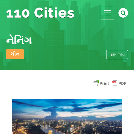
નેનિંગ
ચીન
પાછા જાવ