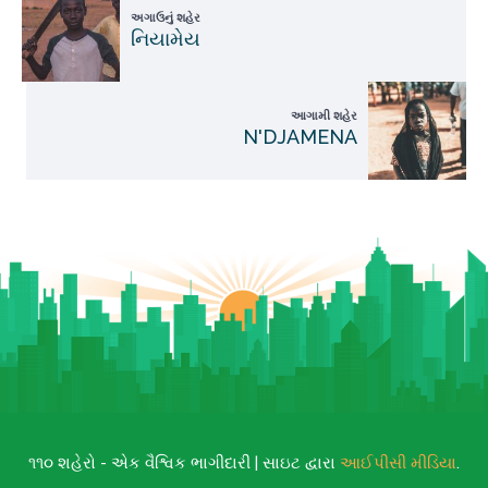
અગાઉનું શહેર
નિયામેય
આગામી શહેર
N'DJAMENA
૧૧૦ શહેરો - એક વૈશ્વિક ભાગીદારી | સાઇટ દ્વારા
આઈપીસી મીડિયા
.