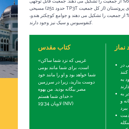
اکثر ساکنان مدان مسلمان هستند و تقریباً 66% از جمعیت را تشکیل می دهند. جمعیت قابل توجهی
مسیحی (حدود 251 TP3T از کل جمعیت) شامل کاتولیک ها، متدیست ها، لوتران ها و کلیسای پروتستان
سیحی باتاک است. بودایی ها حدود 9% از جمعیت را تشکیل می دهند و جوامع کوچکتر هندو،
کنفوسیوس و سیک نیز وجود دارند.
 نماز
کتاب مقدس
«غریبی که نزد شما ساکن
ی در
است، برای شما مانند بومی
کنند
شما خواهد بود و او را مانند خود
د به
دوست بدارید، زیرا در سرزمین
مصر بیگانه بودید. من یهوه
ر به
خدای شما هستم.»
نه و
لاویان 19:34 (NIV)
دمت
سکله