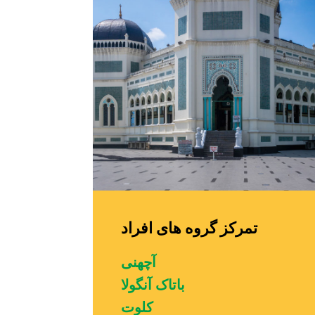
تمرکز گروه های افراد
آچهنی
باتاک آنگولا
کلوت