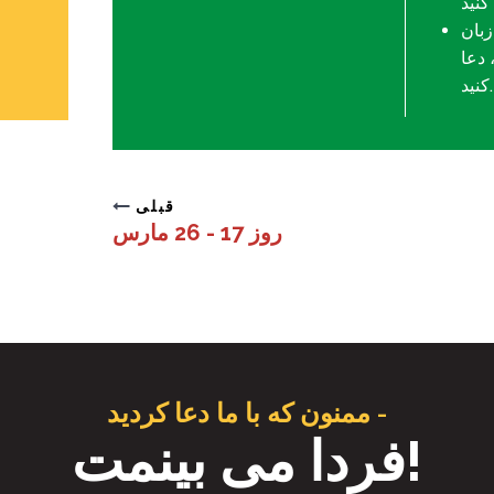
زبان
دعا
کنید.
قبلی
روز 17 - 26 مارس
ممنون که با ما دعا کردید -
فردا می بینمت!