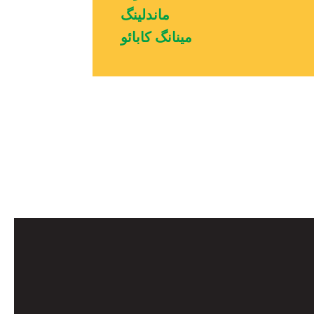
ماندلینگ
مینانگ کابائو