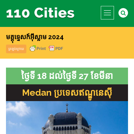
មគ្គុទ្ទេសក៍អ៊ីស្លាម 2024
ត្រឡប់​ក្រោយ
ថ្ងៃទី 18 ដល់ថ្ងៃទី 27 ខែមីនា
Medan ប្រទេសឥណ្ឌូនេស៊ី