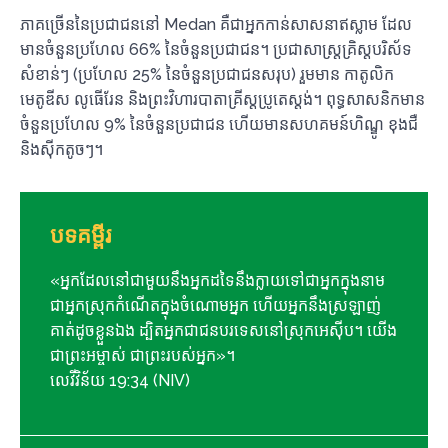
ភាគច្រើននៃប្រជាជននៅ Medan គឺជាអ្នកកាន់សាសនាឥស្លាម ដែល
មានចំនួនប្រហែល 66% នៃចំនួនប្រជាជន។ ប្រជាសាស្រ្តគ្រិស្តបរិស័ទ
សំខាន់ៗ (ប្រហែល 25% នៃចំនួនប្រជាជនសរុប) រួមមាន កាតូលិក
មេតូឌីស លូធើរែន និងព្រះវិហារបាតាគ្រីស្តប្រូតេស្តង់។ ពុទ្ធសាសនិកមាន
ចំនួនប្រហែល 9% នៃចំនួនប្រជាជន ហើយមានសហគមន៍ហិណ្ឌូ ខុងជឺ
និងស៊ីកតូចៗ។
បទគម្ពីរ
«អ្នក​ដែល​នៅ​ជា​មួយ​នឹង​អ្នក​ដទៃ​នឹង​ក្លាយ​ទៅ​ជា​អ្នក​ក្នុង​នាម​
ជា​អ្នក​ស្រុក​កំណើត​ក្នុង​ចំណោម​អ្នក ហើយ​អ្នក​នឹង​ស្រឡាញ់​
គាត់​ដូច​ខ្លួន​ឯង ដ្បិត​អ្នក​ជា​ជន​បរទេស​នៅ​ស្រុក​អេស៊ីប។ យើង​
ជា​ព្រះ​អម្ចាស់ ជា​ព្រះ​របស់​អ្នក»។
លេវីវិន័យ 19:34 (NIV)