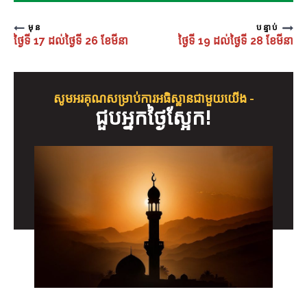
មុន
បន្ទាប់
ថ្ងៃទី 17 ដល់ថ្ងៃទី 26 ខែមីនា
ថ្ងៃទី 19 ដល់ថ្ងៃទី 28 ខែមីនា
សូមអរគុណសម្រាប់ការអធិស្ឋានជាមួយយើង -
ជួប​អ្នក​ថ្ងៃស្អែក!