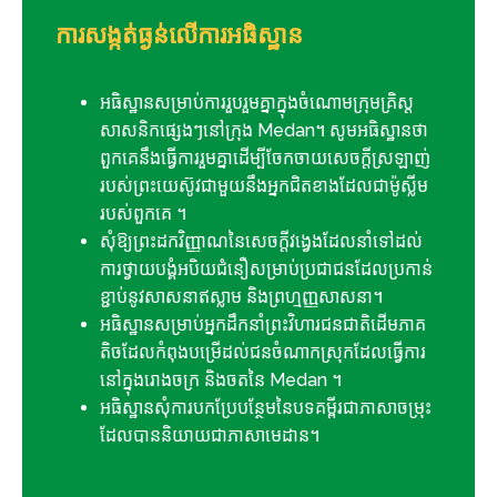
ការសង្កត់ធ្ងន់លើការអធិស្ឋាន
អធិស្ឋាន​សម្រាប់​ការ​រួបរួម​គ្នា​ក្នុង​ចំណោម​ក្រុម​គ្រិស្ត​
សាសនិក​ផ្សេងៗ​នៅ​ក្រុង Medan។ សូម​អធិស្ឋាន​ថា​
ពួកគេ​នឹង​ធ្វើ​ការ​រួម​គ្នា​ដើម្បី​ចែកចាយ​សេចក្ដី​ស្រឡាញ់​
របស់​ព្រះយេស៊ូវ​ជាមួយ​នឹង​អ្នក​ជិតខាង​ដែល​ជា​ម៉ូស្លីម​
របស់​ពួកគេ ។
សុំឱ្យព្រះដកវិញ្ញាណនៃសេចក្តីវង្វេងដែលនាំទៅដល់
ការថ្វាយបង្គំអបិយជំនឿសម្រាប់ប្រជាជនដែលប្រកាន់
ខ្ជាប់នូវសាសនាឥស្លាម និងព្រហ្មញ្ញសាសនា។
អធិស្ឋានសម្រាប់អ្នកដឹកនាំព្រះវិហារជនជាតិដើមភាគ
តិចដែលកំពុងបម្រើដល់ជនចំណាកស្រុកដែលធ្វើការ
នៅក្នុងរោងចក្រ និងចតនៃ Medan ។
អធិស្ឋាន​សុំ​ការ​បក​ប្រែ​បន្ថែម​នៃ​បទ​គម្ពីរ​ជា​ភាសា​ចម្រុះ​
ដែល​បាន​និយាយ​ជា​ភាសា​មេដាន។