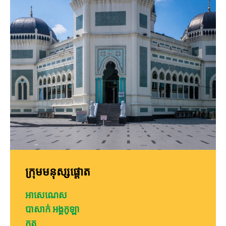
ក្រុមមនុស្សផ្តោត
អាសេណេស
បាសាក់ អង្គកូឡា
ក្លូត