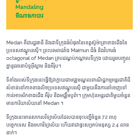
Mandaling
មីណាងកាបាវ
Medan គឺជារដ្ឋធានី និងជាទីក្រុងធំបំផុតនៃខេត្តស៊ូម៉ាត្រាខាងជើងនៃ
ប្រទេសឥណ្ឌូនេស៊ី។ ព្រះបរមរាជវាំង Maimun ដ៏ធំ និងវិហារធំ
octagonal of Medan គ្របដណ្តប់កណ្តាលទីក្រុង ដោយរួមបញ្ចូល
គ្នានូវរចនាប័ទ្មអ៊ីស្លាម និងអឺរ៉ុប។
ទីតាំងរបស់ទីក្រុងនេះធ្វើឱ្យវាក្លាយជាមជ្ឈមណ្ឌលពាណិជ្ជកម្មអន្តរជាតិដ៏
សំខាន់នៅភាគខាងលិចប្រទេសឥណ្ឌូនេស៊ី ជាមួយនឹងការនាំចេញទៅ
កាន់អាមេរិកខាងជើង អឺរ៉ុប និងមជ្ឈឹមបូព៌ា។ ក្រុមហ៊ុនអន្តរជាតិមួយចំនួន
មានការិយាល័យនៅ Medan ។
ទីក្រុងនេះមានសាកលវិទ្យាល័យដែលបានចុះបញ្ជីចំនួន 72 ពហុ
បច្ចេកទេស និងមហាវិទ្យាល័យ ហើយវាជាផ្ទះសម្រាប់មនុស្ស 2.4 លាន
នាក់។