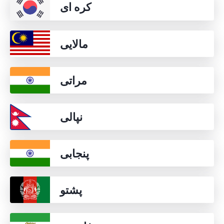
کره ای
مالایی
مراتی
نپالی
پنجابی
پشتو