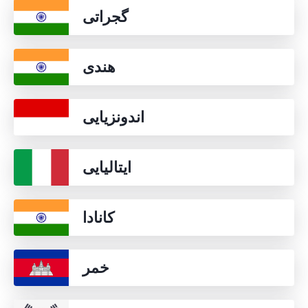
گجراتی
هندی
اندونزیایی
ایتالیایی
کانادا
خمر