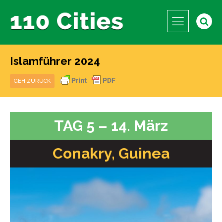
Islamführer 2024
GEH ZURÜCK
TAG 5 – 14. März
Conakry, Guinea