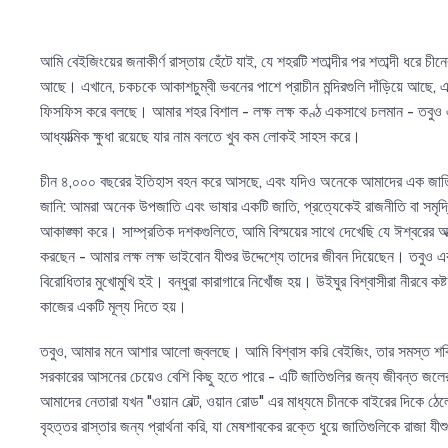
আমি বেইজিংয়ের জনাকীর্ণ রাস্তায় হেঁটে যাই, যে শহরটি শতাব্দীর পর শতাব্দী ধরে চীনের স
আছে। এখানে, চকচকে আকাশচুম্বী ভবনের পাশে প্রাচীন মন্দিরগুলি দাঁড়িয়ে আছে, 
ফিসফিস করে বলছে। আমার শহর বিশাল - লক্ষ লক্ষ কণ্ঠ একসাথে চলমান - তবুও এ
আধ্যাত্মিক ক্ষুধা রয়েছে যার নাম বলতে খুব কম লোকই সাহস করে।
চীন ৪,০০০ বছরের ইতিহাস বহন করে আসছে, এবং যদিও অনেকে আমাদের এক জাতি 
জানি: আমরা অনেক উপজাতি এবং ভাষার একটি জাতি, প্রত্যেকেই রাজনীতি বা সমৃদ্ধি
আকাঙ্ক্ষা করে। সাম্প্রতিক দশকগুলিতে, আমি বিস্ময়ের সাথে দেখেছি যে ঈশ্বরের 
করছেন - আমার লক্ষ লক্ষ ভাইবোন যীশুর উদ্দেশ্যে তাদের জীবন দিয়েছেন। তবুও
বিরোধিতার মুখোমুখি হই। বন্ধুরা কারাগারে নিখোঁজ হয়। উইঘুর বিশ্বাসীরা নীরবে কষ
কাজের একটি মূল্য দিতে হয়।
তবুও, আমার মনে আশার আলো জ্বলছে। আমি বিশ্বাস করি বেইজিং, তার সমস্ত শক্
সরকারের আসনের চেয়েও বেশি কিছু হতে পারে - এটি জাতিগুলির জন্য জীবন্ত জলের
আমাদের নেতারা যখন "ওয়ান বেল্ট, ওয়ান রোড" এর মাধ্যমে চীনকে বাইরের দিকে ঠ
বৃহত্তর রাস্তার জন্য প্রার্থনা করি, যা মেষশাবকের রক্তে ধুয়ে জাতিগুলিকে রাজা যী