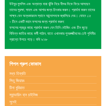
উইঘুর মুসলিম এবং অন্যান্য যারা ঝুঁকি নিয়ে যীশুর দিকে ফিরে আসছেন
তাদের সুরক্ষা, সাহস এবং আশার জন্য চিৎকার করুন। প্রার্থনা করুন তাদের
সাক্ষ্য যেন অন্ধকারতম স্থানে আন্দোলনকে জ্বালিয়ে দেয়। যোহন ১:৫
- চীনে একটি মহান ফসলের জন্য প্রার্থনা করুন:
ফসলের প্রভুর কাছে প্রার্থনা করুন যেন তিনি বেইজিং এবং চীন জুড়ে
বিভিন্ন জাতির কাছে কর্মী পাঠান, যাতে এখানকার পুনরুজ্জীবনের ঢেউ পৃথিবীর
প্রান্তে উপচে পড়ে। মথি ৯:৩৮
পিপল গ্রুপ ফোকাস
মধ্য তিব্বতি
সিতু জিয়ারং
চীনা বুরিয়াত
ম্যান্ডারিন হান চাইনিজ
সুবেই