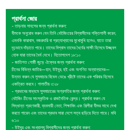
প্রার্থনা জোর
- তাড়নায় সাহসের জন্য প্রার্থনা করুন:
যীশুকে অনুরোধ করুন যেন তিনি বেইজিংয়ের বিশ্বাসীদের শক্তিশালী করেন,
এমনকি কারাবাস, নজরদারি বা প্রত্যাখ্যানের মুখোমুখি হলেও, যাতে তারা
দৃঢ়ভাবে দাঁড়াতে পারে। তাদের বিশ্বাস তাদের ধৈর্যের সাক্ষী হিসেবে উজ্জ্বল
হোক যারা তাদের ধৈর্য দেখে। হিতোপদেশ ১৮:১০
- জাতিগত গোষ্ঠী জুড়ে ঐক্যের জন্য প্রার্থনা করুন:
চীনের বিভিন্ন জাতির—হান, উইঘুর, হুই এবং অগণিত অন্যান্যদের—
উন্নত করুন যে সুসমাচার বিভেদ ভেঙে খ্রীষ্টে তাদের এক পরিবার হিসেবে
একত্রিত করবে। গালাতীয় ৩:২৮
- প্রভাবের মাধ্যমে সুসমাচারের অগ্রগতির জন্য প্রার্থনা করুন:
বেইজিং চীনের সাংস্কৃতিক ও রাজনৈতিক কেন্দ্র। প্রার্থনা করুন যে
সিদ্ধান্ত গ্রহণকারী, ব্যবসায়ী নেতা, শিক্ষাবিদ এবং শিল্পীরা যীশুর সাথে দেখা
করতে পারেন এবং তাদের প্রভাব সারা দেশে সত্য ছড়িয়ে দিতে পারে। মথি
৬:১০
- উইঘুর এবং সংখ্যালঘু বিশ্বাসীদের জন্য প্রার্থনা করুন: