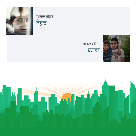
ਪਿਛਲਾ ਸ਼ਹਿਰ
ਬੇਰੂਤ
ਅਗਲਾ ਸ਼ਹਿਰ
ਬਸਰਾ