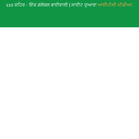
110 ਸ਼ਹਿਰ - ਇੱਕ ਗਲੋਬਲ ਭਾਈਵਾਲੀ | ਸਾਈਟ ਦੁਆਰਾ
ਆਈਪੀਸੀ ਮੀਡੀਆ
.