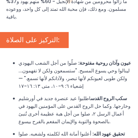
ما زالوا محرومين من شهادة الإنجيل - 60% منهم يهود و37%
مسلمون. ومع ذلك، فإن محبة الله تمتد إلى كل واحد، ووعوده
باقية.
التركيز على الصلاة:
عيون وآذان روحية مفتوحة:
صلّوا من أجل الشعب اليهودي
لينالوا وحي يسوع المسيح. "ستسمعون ولكن لا تفهمون...
ولكن طوبى لعيونكم لأنها تبصر، ولآذانكم لأنها تسمع." —
إشعياء ٦: ٩-١٠، متى ١٣: ١٦-١٧
سكب الروح القدس
اطلبوا عيد عنصرة جديد في أورشليم
وخارجها. وكما حل الروح القدس على المؤمنين اليهود في
أعمال الرسل ٢، صلوا من أجل هبة عظيمة أخرى تُنبئ
بالصحوة والتوبة والإيمان المفعم بالفرح بيسوع.
تحقيق عهود الله:
أعلنوا أمانة الله لكلمته ولشعبه. صلوا