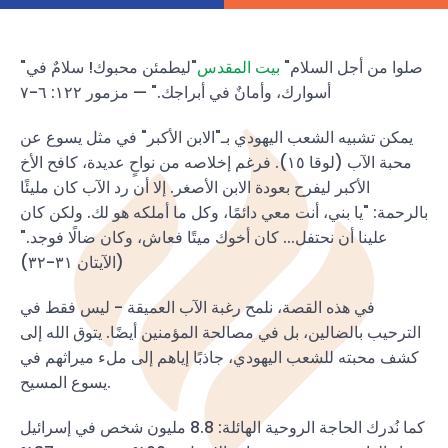
"صلوا من أجل السلام"
بيت المقدس
"ليطمئن محبوك! سلامٌ في
أسوارك، وأمانٌ في أبراجك." — مزمور ١٢٢: ٦-٧
يمكن تشبيه الشعب اليهودي بـ"الابن الأكبر" في مثل يسوع عن
محبة الآب (لوقا ١٥). فرغم إخلاصه من نواحٍ عديدة، كافح الأخ
الأكبر ليفرح بعودة الابن الأصغر. إلا أن رد الآب كان مليئًا
بالرحمة: "يا بني، أنت معي دائمًا، وكل ما أملكه هو لك. ولكن كان
علينا أن نحتفل... كان أخوك ميتًا فعاش، وكان ضالًا فوجد."
(الآيتان ٣١-٣٢)
في هذه القصة، نلمح رغبة الآب العميقة - ليس فقط في
الترحيب بالضالين، بل في مصالحة المؤمنين أيضًا. يتوق الله إلى
كشف محبته للشعب اليهودي، جاذبًا إياهم إلى ملء ميراثهم في
يسوع المسيح.
كما نُدرك الحاجة الروحية الهائلة: 8.8 مليون شخص في إسرائيل