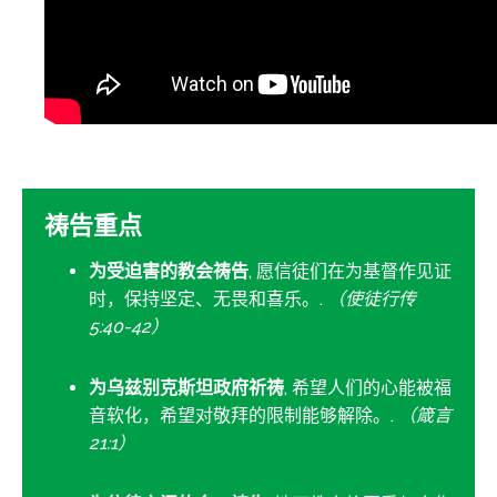
祷告重点
为受迫害的教会祷告
, 愿信徒们在为基督作见证
时，保持坚定、无畏和喜乐。.
（使徒行传
5:40-42）
为乌兹别克斯坦政府祈祷
, 希望人们的心能被福
音软化，希望对敬拜的限制能够解除。.
（箴言
21:1）