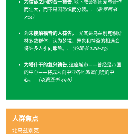
为信徒之间的合一祷告
, 地下教会将因爱与合作
而壮大，而不是因恐惧而分裂。.
（歌罗西书
3:14）
为未接触福音的人祷告。
, 尤其是乌兹别克穆斯
林多数群体，认为梦境、异象和神圣的相遇会
将许多人引向耶稣。.
（约珥书 2:28-29）
为塔什干的复兴祷告
, 这座城市——曾经是帝国
的中心——将成为向中亚各地派遣门徒的中
心。.
（以赛亚书 49:6）
人群焦点
北乌兹别克