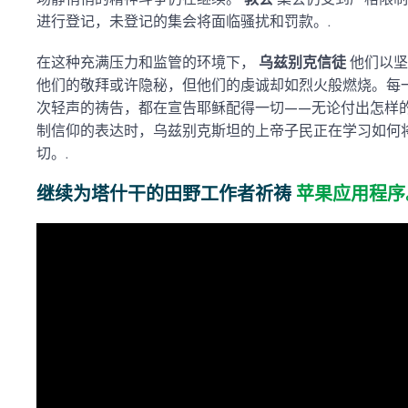
进行登记，未登记的集会将面临骚扰和罚款。.
在这种充满压力和监管的环境下，
乌兹别克信徒
他们以坚
他们的敬拜或许隐秘，但他们的虔诚却如烈火般燃烧。每
次轻声的祷告，都在宣告耶稣配得一切——无论付出怎样
制信仰的表达时，乌兹别克斯坦的上帝子民正在学习如何
切。.
继续为塔什干的田野工作者祈祷
苹果应用程序