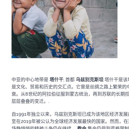
中亚的中心地带是
塔什干
, 首都
乌兹别克斯坦
塔什干是该
是文化、贸易和历史的交汇点。它曾是丝绸之路上繁荣的
衰。从8世纪的阿拉伯征服到蒙古统治，再到苏联的长期
层层叠叠的变迁。.
自1991年独立以来，乌兹别克斯坦已成为该地区经济发
至在2019年被公认为全球经济发展最快的国家。然而，
场静悄悄的精神斗争仍在继续。
教会
集会仍受到严格限制