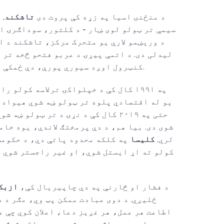
د منځنۍ اسیا په زړه کې پروت دی
تاشکند
, 
سیمې تر ټولو لوی ښار - د کلتور، سوداګرۍ او
د ورېښمو لارې یو متحرک مرکز، تاشکند د 
لیدلی دی. د اتمې پیړۍ د عربو فتحو څخه تر 
کنټرول اوږد سیوري پورې، دې ځمکې د بدلون پرتونه زغملي دي.
په ۱۹۹۱ کال کې د خپلواکۍ ترلاسه کولو
یو له اقتصادي پلوه تر ټولو ښه شوي هیوادو
حتی په ۲۰۱۹ کال کې د نړۍ د تر ټولو
شوی دی. بیا هم، د دې پرمختګ لاندې، یوه خا
لري.
کلیسا
په کلکه محدود پاتې دي، د حکومت
کولو ته اړ ایستل شوي، او غیر راجستر شوي 
د فشار او څارنې په دې چاپیریال کې،
ازبک
ځلیږي. د دوی عبادت ممکن پټ وي، مګر د 
اطاعت هر عمل، هر غږیز دعا، اعلان کوي چې ع