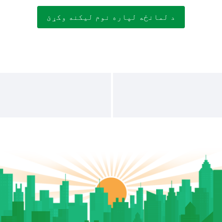
د لمانځه لپاره نوم لیکنه وکړئ