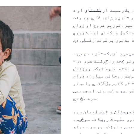
، پلازمېنه
ازبکستان
او د
 تاریخ څلور لارې. یو وخت
امپراتوریو عروج او زوال
منگول واکمنۍ او د شوروي
 راهیسې، ازبکستان د سیمې د
نو څخه راڅرګند شوی دی -
 ښه شوي اقتصاد په توګه پیژندل
موشه روحاني مبارزه دوام
 تر کنټرول لاندې راجستر
غونډې د ځورونې او جریمې
سره مخ دي.
 مومنان
د قوي ایمان سره
دوی عقیدت روښانه سوځي. د
یسی د ارزښت وړ دی - پرته