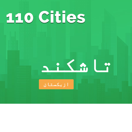
تاشکند
ازبکستان