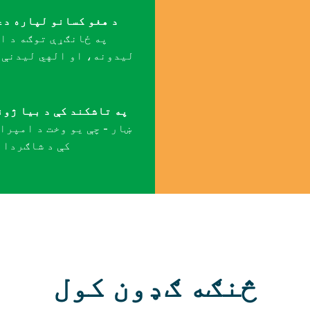
د هغو کسانو لپاره دعا
په ځانګړې توګه د ا
لیدونه، او الهي لیدنې ب
په تاشکند کې د بیا ژون
ښار - چې یو وخت د امپرا
کې د شاګردان
څنګه ګډون کول