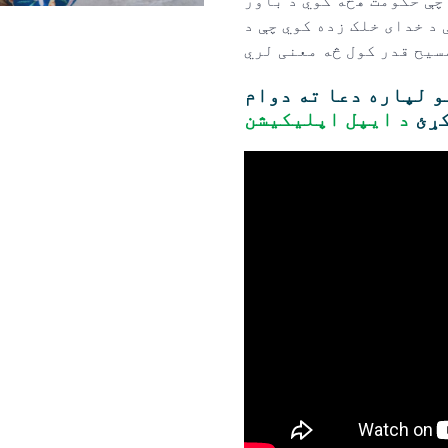
 چې حکومت هڅه کوي د باور
د خدای خلک زده کوي چې د
و لپاره دعا ته دوام
ړئ