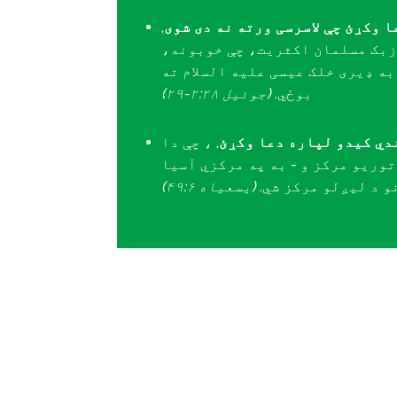
 وکړئ چې لاسرسی ورته نه دی شوی
,
زبک مسلمان اکثریت، چې خوبونه،
ه ډیری خلک عیسی علیه السلام ته
بوځي.
(جوئیل ۲:۲۸-۲۹)
دي کیدو لپاره دعا وکړئ
, ، چې دا
توریو مرکز و - به په مرکزي آسیا
و د لیږلو مرکز شي.
(یسعیاه ۴۹:۶)