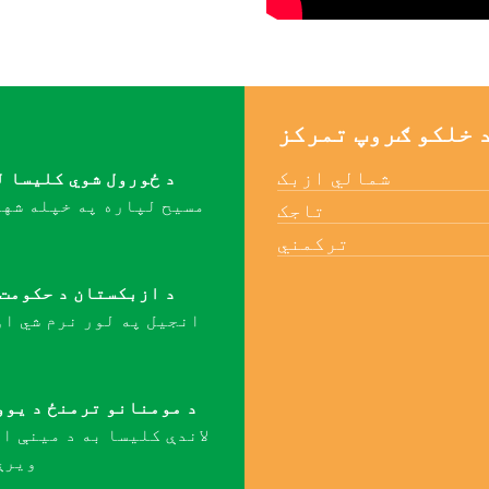
 خلکو ګروپ تمرکز
شمالي ازبک
د ځورول شوي کلیسا ل
مسیح لپاره په خپله شها
تاجک
ترکمني
د ازبکستان د حکومت 
انجیل په لور نرم شي ا
د مومنانو ترمنځ د یوو
لاندې کلیسا به د مینې او
ویرې 