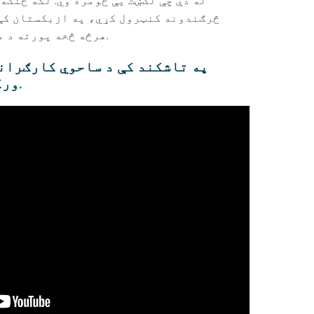
له دې چې لګښت یې څومره وي. لکه څنګه
څرګندونه کنټرول کړي، په ازبکستان کې 
هرڅه څخه پورته د مسیح قدر کول څه معنی لري.
په تاشکند کې د ساحوي کارګران
د ایپل اپلیکیشن.
ورک