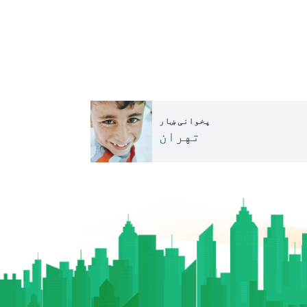
پخوانی ښار
تهران