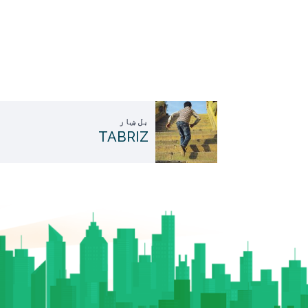
بل ښار
TABRIZ