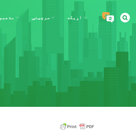
اړیکه
سرچینې
مذهبو