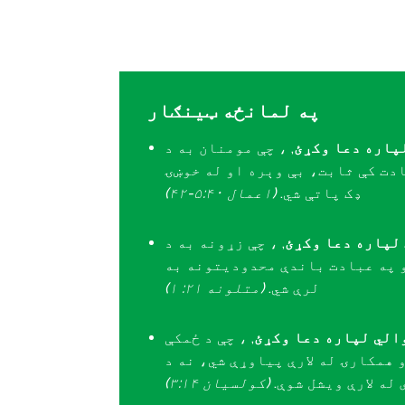
په لمانځه ټینګار
پاره دعا وکړئ
, ، چې مومنان به د
دت کې ثابت، بې وېره او له خوښۍ
ډک پاتې شي.
(اعمال ۵:۴۰-۴۲)
لپاره دعا وکړئ
, ، چې زړونه به د
و په عبادت باندې محدودیتونه به
لرې شي.
(متلونه ۲۱: ۱)
الي لپاره دعا وکړئ
, ، چې د ځمکې
 همکارۍ له لارې پیاوړې شي، نه د
له لارې ویشل شوې.
(کولسیان ۳:۱۴)