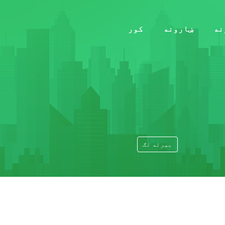
نه
ښارونه
کور
بیرته تګ