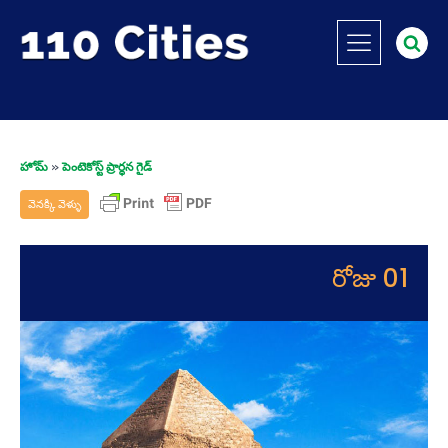
హోమ్
»
పెంటెకోస్ట్ ప్రార్థన గైడ్
వెనక్కి వెళ్ళు
రోజు 01