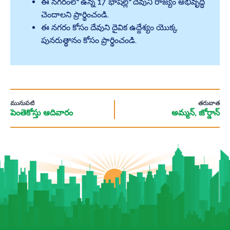
ఈ నగరంలో ఉన్న 17 భాషల్లో దేవుని రాజ్యం అభివృద్ధి
చెందాలని ప్రార్థించండి.
ఈ నగరం కోసం దేవుని దైవిక ఉద్దేశ్యం యొక్క
పునరుత్థానం కోసం ప్రార్థించండి.
మునుపటి
తరువాత
పెంతెకోస్తు ఆదివారం
అమ్మన్, జోర్డాన్