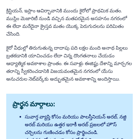
క్రిస్టియన్, ఇస్లాం ఆవిర్భావానికి ముందు కైరోలో ప్రాథమిక మతం.
ముస్లిం మెజారిటీ నుండి వచ్చిన మతపరమైన అసహనం నగరంలో
ఈ లేదా మరేదైనా క్రైస్తవ మతం యొక్క పెరుగుదలను పరిమితం
చేసింది.
కైరో వీధుల్లో తిరుగుతున్న దాదాపు పది లక్షల మంది అనాథ పిల్లలు
బ్రతకడానికి యాచించడం లేదా చిన్న దొంగతనాలు చేయడం
ఆధ్యాత్మిక అవకాశాల ప్రాంతం. ఈ సవాళ్లు ఈజిప్టు దేశాన్ని మార్చగల
తరాన్ని స్వీకరించడానికి విజయవంతమైన నగరంలో యేసు
అనుచరుల నెట్‌వర్క్‌కు అద్భుతమైన అవకాశాన్ని అందిస్తాయి.
ప్రార్థన మార్గాలు:
సువార్త వ్యాప్తి కోసం మరియు పాలస్తీనియన్ అరబ్, నజ్ది
అరబ్ మరియు ఉత్తర ఇరాకీ అరబ్ ప్రజలలో హౌస్
చర్చిలను గుణించడం కోసం ప్రార్థించండి.