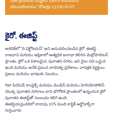
చీకటి క్రియలను విసర్జించి, వెలుగు కవచమును
ధరించుకొందాము.” రోమన్లు 13:12b (KJV)
కైరో, ఈజిప్ట్
అరబిక్‌లో "ది విక్టోరియస్" అని అనువదించబడిన కైరో, ఈజిప్ట్
రాజధాని మరియు ఆఫ్రికాలో అత్యధిక జనాభా కలిగిన మెట్రోపాలిటన్
ప్రాంతం. కైరో ఒక విశాలమైన, పురాతన నగరం, ఇది నైలు నది ఒడ్డున
ఉంది మరియు అనేక ప్రపంచ వారసత్వ ప్రదేశాలు, చారిత్రక వ్యక్తులు,
ప్రజలు మరియు భాషలకు నిలయం.
గిజా పిరమిడ్ కాంప్లెక్స్ మరియు మెంఫిస్ మరియు హెలియోపోలిస్
యొక్క పురాతన నగరాలు దాని భౌగోళిక ప్రాంతంలో ఉన్నందున కైరో
పురాతన ఈజిప్ట్‌తో సంబంధం కలిగి ఉంది.
ఈజిప్షియన్లందరిలో దాదాపు 10% మంది కాప్టిక్ ఆర్థోడాక్స్‌గా
గుర్తించారు