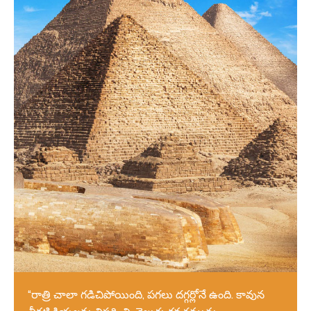
“రాత్రి చాలా గడిచిపోయింది, పగలు దగ్గర్లోనే ఉంది. కావున