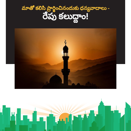
మాతో కలిసి ప్రార్థించినందుకు ధన్యవాదాలు -
రేపు కలుద్దాం!