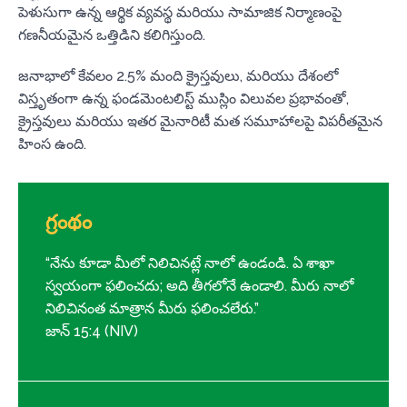
పెళుసుగా ఉన్న ఆర్థిక వ్యవస్థ మరియు సామాజిక నిర్మాణంపై
గణనీయమైన ఒత్తిడిని కలిగిస్తుంది.
జనాభాలో కేవలం 2.5% మంది క్రైస్తవులు, మరియు దేశంలో
విస్తృతంగా ఉన్న ఫండమెంటలిస్ట్ ముస్లిం విలువల ప్రభావంతో,
క్రైస్తవులు మరియు ఇతర మైనారిటీ మత సమూహాలపై విపరీతమైన
హింస ఉంది.
గ్రంథం
“నేను కూడా మీలో నిలిచినట్లే నాలో ఉండండి. ఏ శాఖా
స్వయంగా ఫలించదు; అది తీగలోనే ఉండాలి. మీరు నాలో
నిలిచినంత మాత్రాన మీరు ఫలించలేరు.”
జాన్ 15:4 (NIV)