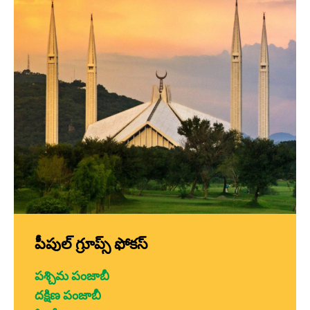
పీపుల్ గ్రూప్స్ ఫోకస్
పశ్చిమ పంజాబీ
దక్షిణ పంజాబీ