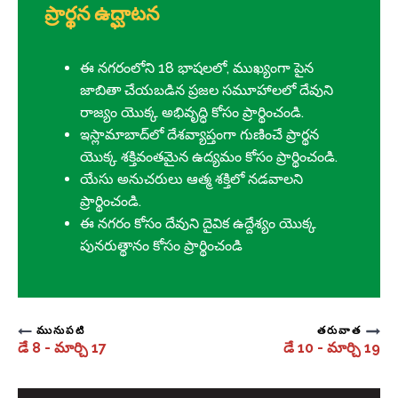
ప్రార్థన ఉద్ఘాటన
ఈ నగరంలోని 18 భాషలలో, ముఖ్యంగా పైన
జాబితా చేయబడిన ప్రజల సమూహాలలో దేవుని
రాజ్యం యొక్క అభివృద్ధి కోసం ప్రార్థించండి.
ఇస్లామాబాద్‌లో దేశవ్యాప్తంగా గుణించే ప్రార్థన
యొక్క శక్తివంతమైన ఉద్యమం కోసం ప్రార్థించండి.
యేసు అనుచరులు ఆత్మ శక్తిలో నడవాలని
ప్రార్థించండి.
ఈ నగరం కోసం దేవుని దైవిక ఉద్దేశ్యం యొక్క
పునరుత్థానం కోసం ప్రార్థించండి
మునుపటి
తరువాత
డే 8 - మార్చి 17
డే 10 - మార్చి 19