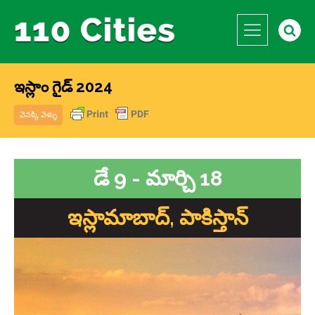
ఇస్లాం గైడ్ 2024
వెనక్కి వెళ్ళు
డే 9 - మార్చి 18
ఇస్లామాబాద్, పాకిస్తాన్