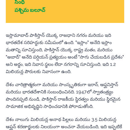
సింధీ
పశ్చిమ బలూచ్
ఇస్లామాబాద్ పాకిస్తాన్ యొక్క రాజధాని నగరం మరియు ఇది
భారతదేశ సరిహద్దుకు సమీపంలో ఉంది. "ఇస్లాం" అనేది ఇస్లాం
మతాన్ని సూచిస్తుంది, పాకిస్తాన్ యొక్క రాష్ట్ర మతం, మరియు
"అబాద్" అనేది పర్షియన్ ప్రత్యయం అంటే "సాగు చేయబడిన ప్రదేశం"
అని అర్ధం, ఇది నివాస స్థలం లేదా నగరాన్ని సూచిస్తుంది. ఇది 1.2
మిలియన్ల పౌరులకు నివాసంగా ఉంది.
దేశం చారిత్రాత్మకంగా మరియు సాంస్కృతికంగా ఇరాన్, ఆఫ్ఘనిస్తాన్
మరియు భారతదేశానికి సంబంధించినది. 1947లో స్వాతంత్ర్యం
పొందినప్పటి నుండి, పాకిస్తాన్ రాజకీయ స్థిరత్వం మరియు స్థిరమైన
సామాజిక అభివృద్ధిని సాధించడానికి పోరాడుతోంది.
దేశం నాలుగు మిలియన్ల అనాథ పిల్లలు మరియు 3.5 మిలియన్ల
ఆఫ్ఘన్ శరణార్థులకు నిలయంగా అంచనా వేయబడింది, ఇది ఇప్పటికే