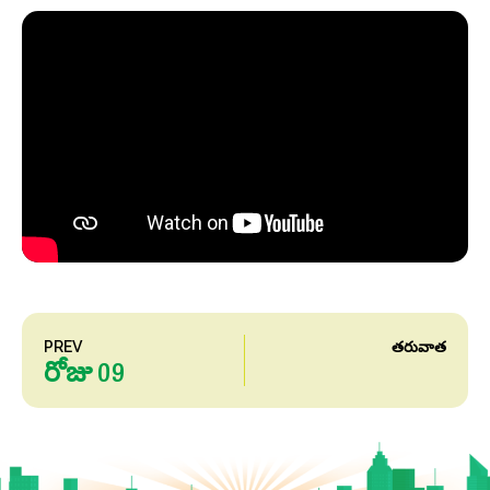
PREV
తరువాత
రోజు 09