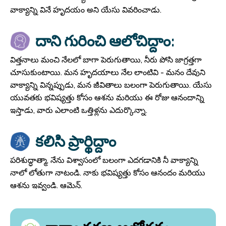
వాక్యాన్ని వినే హృదయం అని యేసు వివరించాడు.
దాని గురించి ఆలోచిద్దాం:
విత్తనాలు మంచి నేలలో బాగా పెరుగుతాయి, నీరు పోసి జాగ్రత్తగా
చూసుకుంటాయి. మన హృదయాలు నేల లాంటివి - మనం దేవుని
వాక్యాన్ని విన్నప్పుడు, మన జీవితాలు బలంగా పెరుగుతాయి. యేసు
యువతకు భవిష్యత్తు కోసం ఆశను మరియు ఈ రోజు ఆనందాన్ని
ఇస్తాడు, వారు ఎలాంటి ఒత్తిళ్లను ఎదుర్కొన్నా.
కలిసి ప్రార్థిద్దాం
పరిశుద్ధాత్మా, నేను విశ్వాసంలో బలంగా ఎదగడానికి నీ వాక్యాన్ని
నాలో లోతుగా నాటండి. నాకు భవిష్యత్తు కోసం ఆనందం మరియు
ఆశను ఇవ్వండి. ఆమెన్.