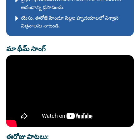
ఆనందాన్ని ప్రసాదించు.
యేసు, ఈరోజే హిందూ పిల్లల హృదయాలలో విశ్వాస
విత్తనాలను నాటండి.
మా థీమ్ సాంగ్
ఈరోజు పాటలు: