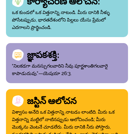
కార్యాచరణ ఆలోచన:
ఒక కుండలో ఒక విత్తనాన్ని నాటండి. మీరు దానికి నీళ్ళు
పోసేటప్పుడు, భారతదేశంలోని పిల్లలు యేసు ప్రేమలో
ఎదగాలని ప్రార్థించండి.
జ్ఞాపకశక్తి:
“నిలకడగా మనస్సుగలవారిని నీవు పూర్ణశాంతిగలవారై
కాపాడుదువు.”—యెషయా 26:3.
జస్టిన్ ఆలోచన
విశ్వాసం అనేది ఒక విత్తనాన్ని నాటడం లాంటిది. మీరు ఒక
విత్తనాన్ని మట్టిలో నాటినప్పుడు ఆలోచించండి; మీరు
మొక్కను వెంటనే చూడలేరు. మీరు దానికి నీరు పోస్తారు,