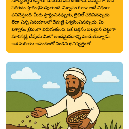
సూర్యరశ్మిని ఇస్తారు మరియు వేచి ఉంటారు. నెమ్మదిగా, అది
పెరగడం ప్రారంభమవుతుంది. విశ్వాసం కూడా అదే విధంగా
పనిచేస్తుంది. మీరు ప్రార్థించినప్పుడు, బైబిల్ చదివినప్పుడు
లేదా చిన్న విషయాలలో దేవుణ్ణి విశ్వసించినప్పుడు, మీ
విశ్వాసం క్రమంగా పెరుగుతుంది. ఒక విత్తనం బలమైన చెట్టుగా
మారినట్లే, దేవుడు మీలో అందమైనదాన్ని పెంచుతున్నాడు,
ఆశ మరియు ఆనందంతో నిండిన భవిష్యత్తుతో.