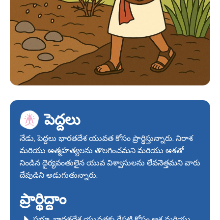
పెద్దలు
నేడు, పెద్దలు భారతదేశ యువత కోసం ప్రార్థిస్తున్నారు. నిరాశ
మరియు ఆత్మహత్యలను తొలగించమని మరియు ఆశతో
నిండిన ధైర్యవంతులైన యువ విశ్వాసులను లేవనెత్తమని వారు
దేవుడిని అడుగుతున్నారు.
ప్రార్థిద్దాం
ప్రభూ, భారతదేశ యువతకు రేపటి కోసం ఆశ మరియు