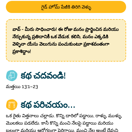
గైడ్ హోమ్ పేజీకి తిరిగి వెళ్ళు
వావ్ - మీరు సాధించారు! ఈ రోజు మనం ప్రార్థించిన మరియు
నేర్చుకున్న ప్రతిదానికీ ఒక వేడుక. కలిసి, మనం ఎక్కడికి
వెళ్ళినా యేసు వెలుగును పంచుకుంటూ ప్రకాశవంతంగా
ప్రకాశిద్దాం!
కథ చదవండి!
మత్తయి 13:1–23
కథ పరిచయం...
ఒక రైతు విత్తనాలు చల్లాడు. కొన్ని దారిలో పడ్డాయి, రాళ్ళు, ముళ్ళు,
మొలకలు పడలేదు. కానీ కొన్ని మంచి నేలపై పడ్డాయి మరియు
బలంగా మరియు ఆరోగ్యంగా పెరిగాయి. మంచి నేల అంటే దేవుని