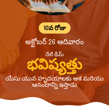
10వ రోజు
అక్టోబర్ 26 ఆదివారం
నేటి థీమ్
భవిష్యత్తు
యేసు యువ హృదయాలకు ఆశ మరియు
ఆనందాన్ని ఇస్తాడు