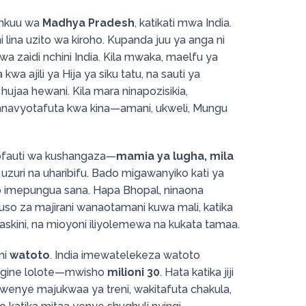
 mkuu wa
Madhya Pradesh
, katikati mwa India.
kini lina uzito wa kiroho. Kupanda juu ya anga ni
bwa zaidi nchini India. Kila mwaka, maelfu ya
a ajili ya Hija ya siku tatu, na sauti ya
hujaa hewani. Kila mara ninapozisikia,
navyotafuta kwa kina—amani, ukweli, Mungu
tofauti wa kushangaza—
mamia ya lugha, mila
jaa uzuri na uharibifu. Bado migawanyiko kati ya
do imepungua sana. Hapa Bhopal, ninaona
uso za majirani wanaotamani kuwa mali, katika
askini, na mioyoni iliyolemewa na kukata tamaa.
ni
watoto
. India imewatelekeza watoto
lingine lolote—mwisho
milioni 30
. Hata katika jiji
kwenye majukwaa ya treni, wakitafuta chakula,