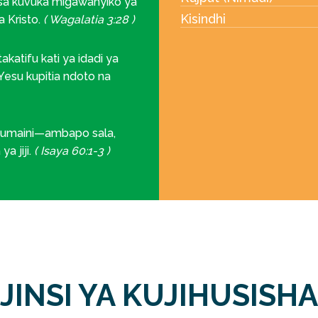
nisa kuvuka migawanyiko ya
Kisindhi
a Kristo.
( Wagalatia 3:28 )
atifu kati ya idadi ya
esu kupitia ndoto na
umaini—ambapo sala,
ya jiji.
( Isaya 60:1-3 )
JINSI YA KUJIHUSISHA