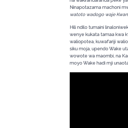
na wakirandaranda peke yao
Ninapotazama machoni mwa
watoto wadogo waje Kwang
Hili ndilo tumaini linaloniwe
wenye kukata tamaa kwa k
waliopotea, kuwafariji wali
siku moja, upendo Wake uta
wowote wa maombi, na Kani
moyo Wake hadi mji unaot