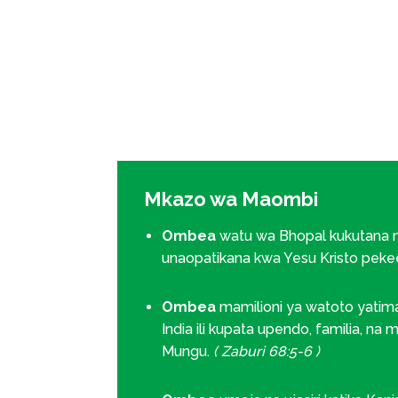
Mkazo wa Maombi
Ombea
watu wa Bhopal kukutana n
unaopatikana kwa Yesu Kristo peke
Ombea
mamilioni ya watoto yatim
India ili kupata upendo, familia, na
Mungu.
( Zaburi 68:5-6 )