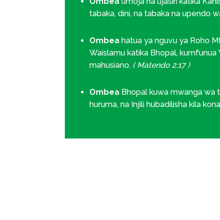
Ombea
umoja na ujasiri katika Ka
tabaka, dini, na tabaka na upendo w
Ombea
hatua ya nguvu ya Roho Mtak
Waislamu katika Bhopal, kumfunua Y
mahusiano.
( Matendo 2:17 )
Ombea
Bhopal kuwa mwanga wa t
huruma, na Injili hubadilisha kila kona 