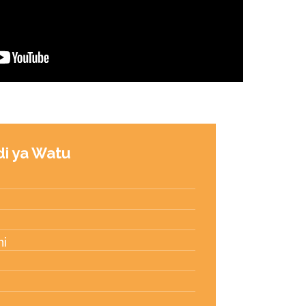
di ya Watu
ni