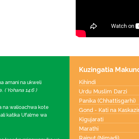
Kuzingatia Makun
Kihindi
a amani na ukweli
e.
( Yohana 14:6 )
Urdu Muslim Darzi
Panika (Chhattisgarhi)
a na walioachwa kote
Gond - Kati na Kaskazi
 mali katika Ufalme wa
Kigujarati
Marathi
Rajput (Nimadi)