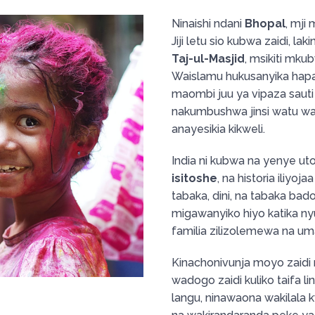
Ninaishi ndani
Bhopal
, mji
Jiji letu sio kubwa zaidi, la
Taj-ul-Masjid
, msikiti mku
Waislamu hukusanyika hapa kw
maombi juu ya vipaza sauti 
nakumbushwa jinsi watu wa
anayesikia kikweli.
India ni kubwa na yenye u
isitoshe
, na historia iliyo
tabaka, dini, na tabaka ba
migawanyiko hiyo katika ny
familia zilizolemewa na um
Kinachonivunja moyo zaidi 
wadogo zaidi kuliko taifa 
langu, ninawaona wakilala 