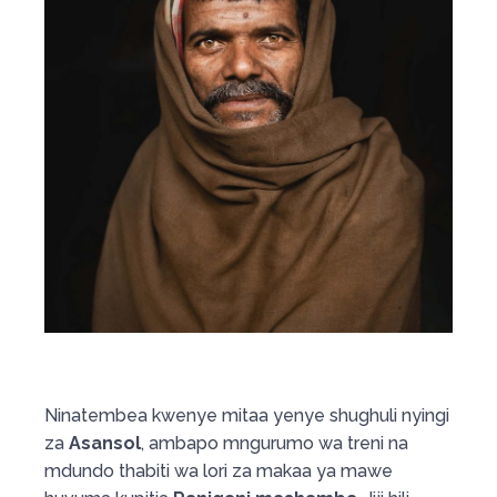
Ninatembea kwenye mitaa yenye shughuli nyingi
za
Asansol
, ambapo mngurumo wa treni na
mdundo thabiti wa lori za makaa ya mawe