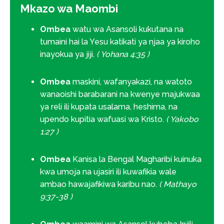
Mkazo wa Maombi
Ombea
watu wa Asansoli kukutana na
tumaini hai la Yesu katikati ya njaa ya kiroho
inayokua ya jiji.
( Yohana 4:35 )
Ombea
maskini, wafanyakazi, na watoto
wanaoishi barabarani na kwenye majukwaa
ya reli ili kupata usalama, heshima, na
upendo kupitia wafuasi wa Kristo.
( Yakobo
1:27 )
Ombea
Kanisa la Bengal Magharibi kuinuka
kwa umoja na ujasiri ili kuwafikia wale
ambao hawajafikiwa karibu nao.
( Mathayo
9:37-38 )