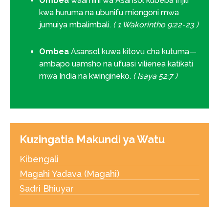
Ombea
waamini wa Asansol kubeba Injili
kwa huruma na ubunifu miongoni mwa
jumuiya mbalimbali.
( 1 Wakorintho 9:22-23 )
Ombea
Asansol kuwa kitovu cha kutuma—
ambapo uamsho na ufuasi vilienea katikati
mwa India na kwingineko.
( Isaya 52:7 )
Kuzingatia Makundi ya Watu
Kibengali
Magahi Yadava (Magahi)
Sadri Bhiuyar