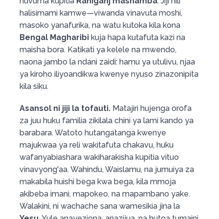
huvuma kupitia
Raniganj mashamba
. Jiji hili
halisimami kamwe—viwanda vinavuta moshi,
masoko yanafurika, na watu kutoka kila kona
Bengal Magharibi
kuja hapa kutafuta kazi na
maisha bora. Katikati ya kelele na mwendo,
naona jambo la ndani zaidi: hamu ya utulivu, njaa
ya kiroho iliyoandikwa kwenye nyuso zinazonipita
kila siku.
Asansol ni jiji la tofauti.
Matajiri hujenga orofa
za juu huku familia zikilala chini ya lami kando ya
barabara. Watoto hutangatanga kwenye
majukwaa ya reli wakitafuta chakavu, huku
wafanyabiashara wakiharakisha kupitia vituo
vinavyong'aa. Wahindu, Waislamu, na jumuiya za
makabila huishi bega kwa bega, kila mmoja
akibeba imani, mapokeo, na mapambano yake.
Walakini, ni wachache sana wamesikia jina la
Yesu
, Yule anayeziona, anazijua, na hutoa tumaini