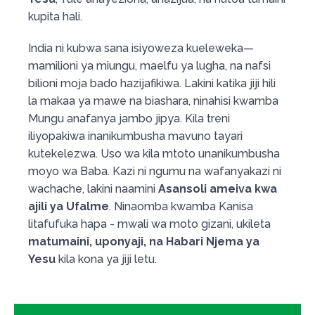
kupita hali.
India ni kubwa sana isiyoweza kueleweka—
mamilioni ya miungu, maelfu ya lugha, na nafsi
bilioni moja bado hazijafikiwa. Lakini katika jiji hili
la makaa ya mawe na biashara, ninahisi kwamba
Mungu anafanya jambo jipya. Kila treni
iliyopakiwa inanikumbusha mavuno tayari
kutekelezwa. Uso wa kila mtoto unanikumbusha
moyo wa Baba. Kazi ni ngumu na wafanyakazi ni
wachache, lakini naamini
Asansoli ameiva kwa
ajili ya Ufalme
. Ninaomba kwamba Kanisa
litafufuka hapa - mwali wa moto gizani, ukileta
matumaini, uponyaji, na Habari Njema ya
Yesu
kila kona ya jiji letu.