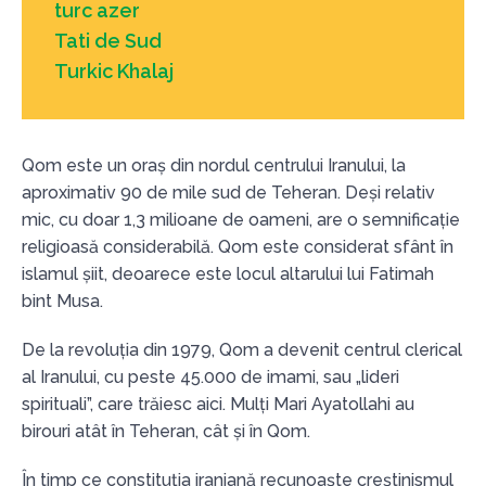
turc azer
Tati de Sud
Turkic Khalaj
Qom este un oraș din nordul centrului Iranului, la
aproximativ 90 de mile sud de Teheran. Deși relativ
mic, cu doar 1,3 milioane de oameni, are o semnificație
religioasă considerabilă. Qom este considerat sfânt în
islamul șiit, deoarece este locul altarului lui Fatimah
bint Musa.
De la revoluția din 1979, Qom a devenit centrul clerical
al Iranului, cu peste 45.000 de imami, sau „lideri
spirituali”, care trăiesc aici. Mulți Mari Ayatollahi au
birouri atât în Teheran, cât și în Qom.
În timp ce constituția iraniană recunoaște creștinismul