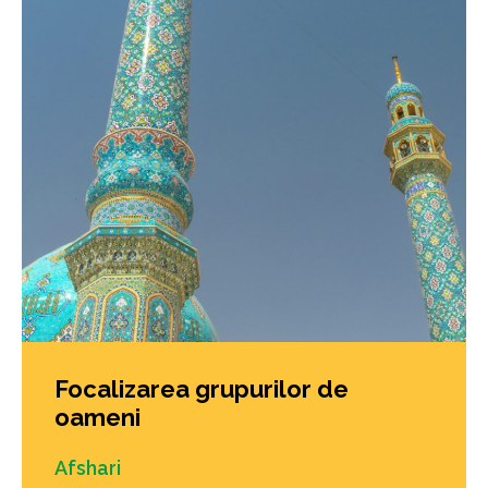
Focalizarea grupurilor de
oameni
Afshari