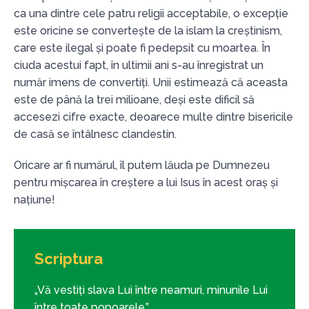
ca una dintre cele patru religii acceptabile, o excepție
este oricine se convertește de la islam la creștinism,
care este ilegal și poate fi pedepsit cu moartea. În
ciuda acestui fapt, în ultimii ani s-au înregistrat un
număr imens de convertiți. Unii estimează că aceasta
este de până la trei milioane, deși este dificil să
accesezi cifre exacte, deoarece multe dintre bisericile
de casă se întâlnesc clandestin.
Oricare ar fi numărul, îl putem lăuda pe Dumnezeu
pentru mișcarea în creștere a lui Isus în acest oraș și
națiune!
Scriptura
„Vă vestiți slava Lui între neamuri, minunile Lui
între toate popoarele.”