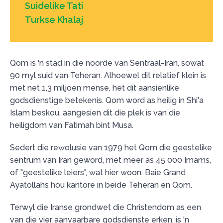
Suidelike Tati
Turkse Khalaj
Qom is 'n stad in die noorde van Sentraal-Iran, sowat
90 myl suid van Teheran. Alhoewel dit relatief klein is
met net 1,3 miljoen mense, het dit aansienlike
godsdienstige betekenis. Qom word as heilig in Shi'a
Islam beskou, aangesien dit die plek is van die
heiligdom van Fatimah bint Musa.
Sedert die rewolusie van 1979 het Qom die geestelike
sentrum van Iran geword, met meer as 45 000 Imams,
of "geestelike leiers", wat hier woon. Baie Grand
Ayatollahs hou kantore in beide Teheran en Qom.
Terwyl die Iranse grondwet die Christendom as een
van die vier aanvaarbare godsdienste erken, is 'n