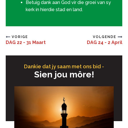
Betuig dank aan God vir die groei van sy
kerk in hierdie stad en land.
VORIGE
VOLGENDE
DAG 22 - 31 Maart
DAG 24 - 2 April
Dankie dat jy saam met ons bid -
Sien jou môre!