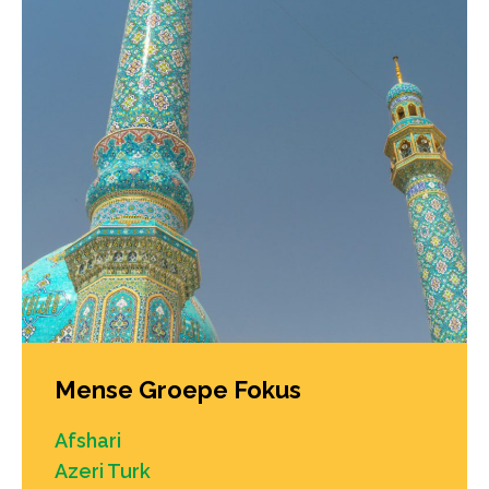
Mense Groepe Fokus
Afshari
Azeri Turk