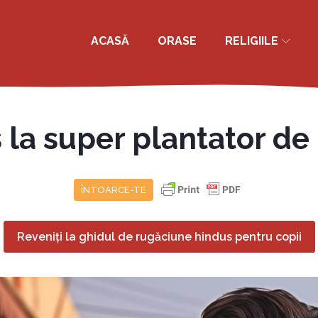
ACASĂ
ORASE
RELIGIILE
la super plantator de 
ÎNTOARCE-TE
Reveniți la ghidul de rugăciune hindus pentru copii