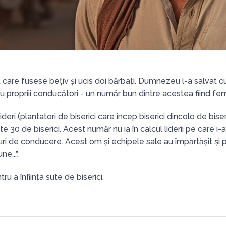
 care fusese bețiv și ucis doi bărbați. Dumnezeu l-a salvat cu
u propriii conducători - un număr bun dintre acestea fiind femei
deri (plantatori de biserici care încep biserici dincolo de bise
ste 30 de biserici. Acest număr nu ia în calcul liderii pe care
uri de conducere. Acest om și echipele sale au împărtășit și 
e...”.
 a înființa sute de biserici.