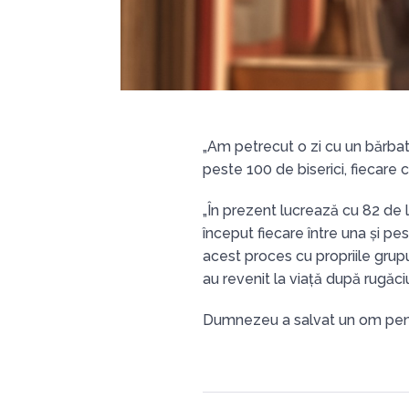
„Am petrecut o zi cu un bărbat
peste 100 de biserici, fiecare c
„În prezent lucrează cu 82 de li
început fiecare între una și pe
acest proces cu propriile grup
au revenit la viață după rugăciun
Dumnezeu a salvat un om pentru