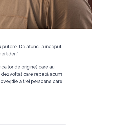
 putere. De atunci, a început
 lideri.”
rica lor de origine) care au
 i-a dezvoltat care repetă acum
poveștile a trei persoane care