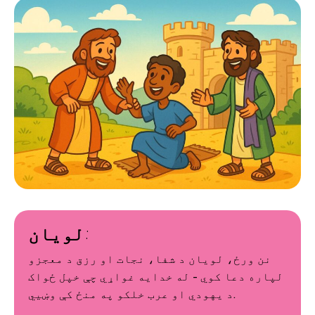
لویان:
نن ورځ، لویان د شفا، نجات او رزق د معجزو
لپاره دعا کوي - له خدایه غواړي چې خپل ځواک
د یهودي او عرب خلکو په منځ کې وښيي.