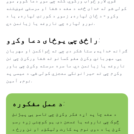
قوي لارو ځواب ورکوي. کله چې موږ دعا کوو، موږ
کولی شو له خدای څخه د هغه د شفا او مرستې غوښتنه
وکړو - د ځان لپاره، زموږ د کورنۍ لپاره، یا د
نورو لپاره چې ناروغه یا زیانمن دي.
راځئ چې یوځای دعا وکړو:
ګرانه خدایه، ستا شکر دی چې ته ځواکمن او مهربان
یې. مهرباني وکړئ هغو کسانو ته شفا ورکړئ چې نن
ناروغه یا زیانمن دي. ما سره مرسته وکړئ چې باور
وکړم چې ته حیرانونکې معجزې کولی شې. د عیسی په
نوم، آمین.
د عمل مفکوره:
د هغه چا په اړه فکر وکړئ چې تاسو یې پیژنئ
څوک چې ناروغه یا غمجن دی. یو کوچنی زړه رسم
کړئ یا د دوی نوم په کارت ولیکئ، او نن ورځ د