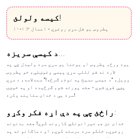
کیسه ولولئ!
پطروس یو شل سړی روغوي - اعمال ۳: ۱-۱۰
د کیسې سریزه...
یوه ورځ، پطروس او یوحنا یو سړي سره ولیدل چې په
لاره نه شو تللی. سړي پیسې وغوښتې، خو پطروس
وویل، "د عیسی مسیح په نوم، ګرځه!" سمدلاسه، د سړي
پښې قوي شوې - هغه پورته شو، ګرځېده او په خوښۍ
سره یې د خدای ستاینه وکړه!
راځئ چې په دې اړه فکر وکړو:
خدای نن هم حیرانونکي کارونه کوي! هغه بدنونه
روغوي، خلکو سره مرسته کوي، او دعاګانو ته په