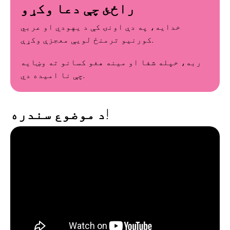
راځئ چې دعا وکړو
خدایه، په دې اونۍ کې د یهودي او عربي
کورنیو ترمنځ لویې معجزې وکړې.
ربه، خپله شفا او مینه هغو کسانو ته وښایه
چې نا امیده دي.
د موضوع سندره!