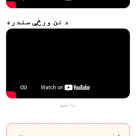
د نن ورځې سندره
یانسي
بل >
مخکې