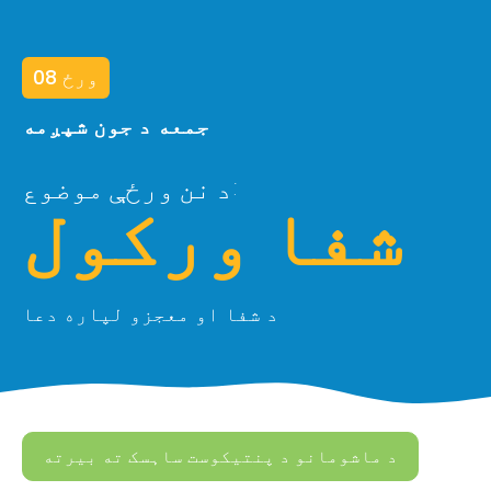
ورځ 08
جمعه د جون شپږمه
د نن ورځې موضوع:
شفا ورکول
د شفا او معجزو لپاره دعا
د ماشومانو د پنتیکوست ساہسک ته بیرته