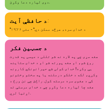
دوی لپاره دعا وکړئ.
د حافظې آیت:
"د خدای سره، هرڅه ممکن دي." - متی ۱۹:۲۶
د جسټین فکر
هغه سړی چې په لاره نه شو تللی د عیسی په قدرت
روغ شو، او هغه پورته شو او د خدای ستاینه
یې وکړه! خدای کولی شي حیرانونکي کارونه
وکړي، لکه د خلکو درملنه یا په سختو وختونو
کې د هغوی سره مرسته کول. راځئ چې نن ورځ د
هغه چا لپاره دعا وکړو چې د خدای مرستې ته
اړتیا لري.