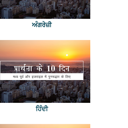
ਅੰਗਰੇਜ਼ੀ
ਹਿੰਦੀ