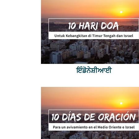
ਇੰਡੋਨੇਸ਼ੀਆਈ