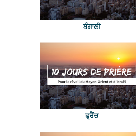
ਬੰਗਾਲੀ
ਫ੍ਰੈਂਚ