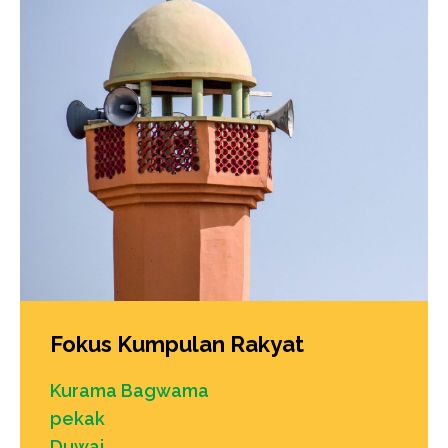
Fokus Kumpulan Rakyat
Kurama Bagwama
pekak
Duwai