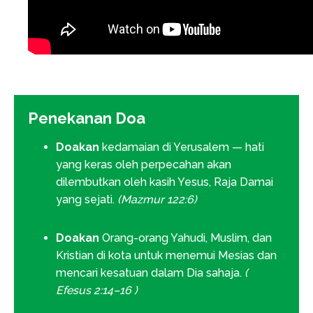
Penekanan Doa
Doakan
kedamaian di Yerusalem — hati
yang keras oleh perpecahan akan
dilembutkan oleh kasih Yesus, Raja Damai
yang sejati.
(Mazmur 122:6)
Doakan
Orang-orang Yahudi, Muslim, dan
Kristian di kota untuk menemui Mesias dan
mencari kesatuan dalam Dia sahaja.
(
Efesus 2:14–16 )