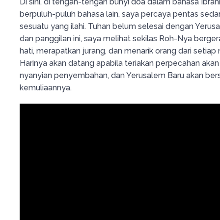
Di sini, di tengah-tengah bunyi doa dalam bahasa Ibrani
berpuluh-puluh bahasa lain, saya percaya pentas seda
sesuatu yang ilahi. Tuhan belum selesai dengan Yerusal
dan panggilan ini, saya melihat sekilas Roh-Nya ber
hati, merapatkan jurang, dan menarik orang dari setiap 
Harinya akan datang apabila teriakan perpecahan akan
nyanyian penyembahan, dan Yerusalem Baru akan bers
kemuliaannya.