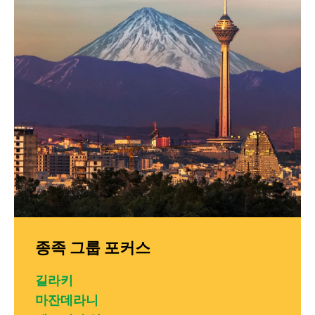
종족 그룹 포커스
길라키
마잔데라니