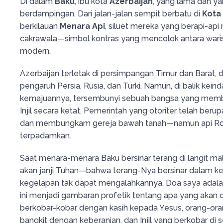
Di dalam
Baku
, ibu kota
Azerbaijan
, yang lama dan ya
berdampingan. Dari jalan-jalan sempit berbatu di
Kota
berkilauan
Menara Api
, siluet mereka yang berapi-api
cakrawala—simbol kontras yang mencolok antara wari
modern.
Azerbaijan terletak di persimpangan Timur dan Barat, 
pengaruh Persia, Rusia, dan Turki. Namun, di balik kein
kemajuannya, tersembunyi sebuah bangsa yang memb
Injil secara ketat. Pemerintah yang otoriter telah be
dan membungkam gereja bawah tanah—namun api Ro
terpadamkan.
Saat menara-menara Baku bersinar terang di langit mal
akan janji Tuhan—bahwa terang-Nya bersinar dalam k
kegelapan tak dapat mengalahkannya. Doa saya adalah a
ini menjadi gambaran profetik tentang apa yang akan d
berkobar-kobar dengan kasih kepada Yesus, orang-or
bangkit dengan keberanian, dan Injil yang berkobar di s