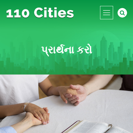
પ્રાર્થના કરો