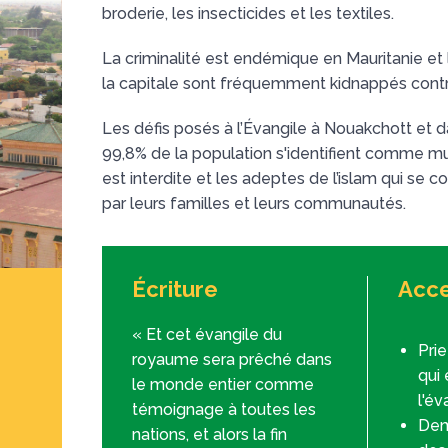
broderie, les insecticides et les textiles.
La criminalité est endémique en Mauritanie et
la capitale sont fréquemment kidnappés cont
Les défis posés à l’Évangile à Nouakchott et d
99,8% de la population s'identifient comme mus
est interdite et les adeptes de l’islam qui se c
par leurs familles et leurs communautés.
Écriture
Acce
« Et cet évangile du
Pri
royaume sera prêché dans
qui
le monde entier comme
l'év
témoignage à toutes les
Dem
nations, et alors la fin