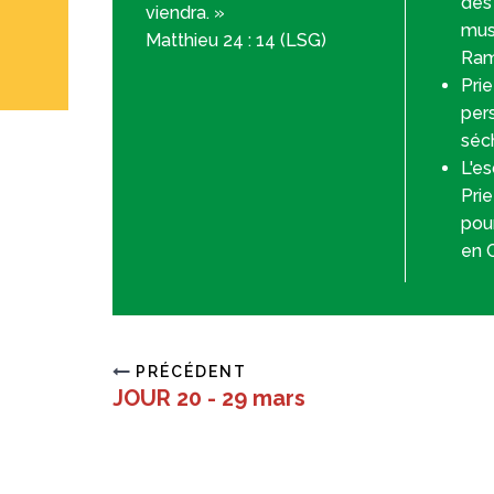
des 
viendra. »
mus
Matthieu 24 : 14 (LSG)
Ram
Prie
per
séc
L'es
Prie
pour
en C
PRÉCÉDENT
JOUR 20 - 29 mars