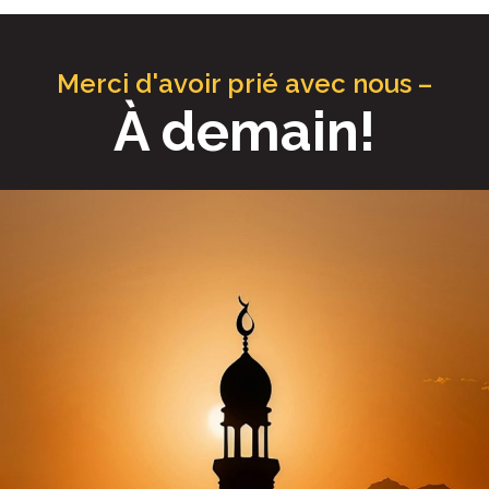
Merci d'avoir prié avec nous –
À demain!