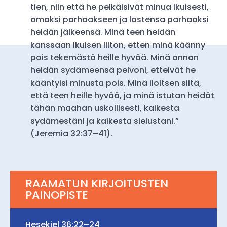
tien, niin että he pelkäisivät minua ikuisesti,
omaksi parhaakseen ja lastensa parhaaksi
heidän jälkeensä. Minä teen heidän
kanssaan ikuisen liiton, etten minä käänny
pois tekemästä heille hyvää. Minä annan
heidän sydämeensä pelvoni, etteivät he
kääntyisi minusta pois. Minä iloitsen siitä,
että teen heille hyvää, ja minä istutan heidät
tähän maahan uskollisesti, kaikesta
sydämestäni ja kaikesta sielustani.”
(Jeremia 32:37–41).
RAAMATUN KIRJOITUSTEN
PAINOPISTE
Hesekiel 36:22–24