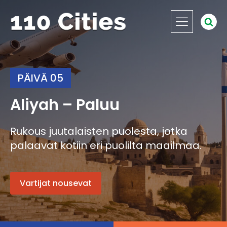
PÄIVÄ 05
Aliyah – Paluu
Rukous juutalaisten puolesta, jotka
palaavat kotiin eri puolilta maailmaa.
Vartijat nousevat