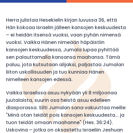
Herra julistaa Hesekielin kirjan luvussa 36, että
Hän kokoaa Israelin jälleen kansojen keskuudesta
– ei heidän itsensä vuoksi, vaan pyhän nimensä
vuoksi. Vaikka Hänen nimeään häpäistiin
kansojen keskuudessa, Jumala lupaa pyhittää
sen palauttamalla kansansa maahansa. Tämä
paluu, jota kutsutaan alijaksi, paljastaa Jumalan
liiton uskollisuuden ja tuo kunniaa Hänen
nimelleen kansojen edessä.
Vaikka Israelissa asuu nykyään yli 8 miljoonaa
juutalaista, suurin osa heistä asuu edelleen
diasporassa. Silti Jumalan sana vakuuttaa meille:
"Minä otan teidät pois kansojen keskuudesta... ja
tuon teidät omaan maahanne" (Hes. 36:24).
Uskovina – jotka on oksastettu Israeliin Jeshuan