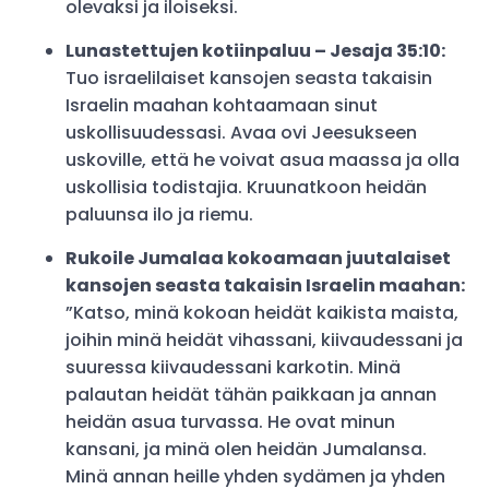
olevaksi ja iloiseksi.
Lunastettujen kotiinpaluu – Jesaja 35:10:
Tuo israelilaiset kansojen seasta takaisin
Israelin maahan kohtaamaan sinut
uskollisuudessasi. Avaa ovi Jeesukseen
uskoville, että he voivat asua maassa ja olla
uskollisia todistajia. Kruunatkoon heidän
paluunsa ilo ja riemu.
Rukoile Jumalaa kokoamaan juutalaiset
kansojen seasta takaisin Israelin maahan:
”Katso, minä kokoan heidät kaikista maista,
joihin minä heidät vihassani, kiivaudessani ja
suuressa kiivaudessani karkotin. Minä
palautan heidät tähän paikkaan ja annan
heidän asua turvassa. He ovat minun
kansani, ja minä olen heidän Jumalansa.
Minä annan heille yhden sydämen ja yhden