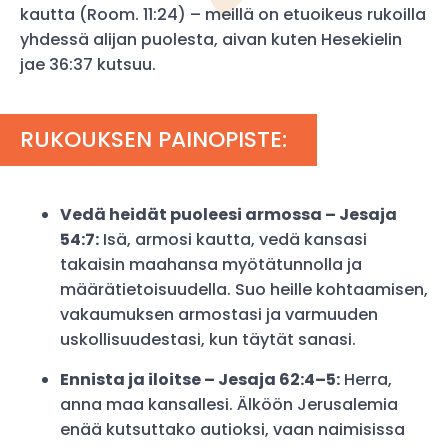
kautta (Room. 11:24) – meillä on etuoikeus rukoilla
yhdessä alijan puolesta, aivan kuten Hesekielin
jae 36:37 kutsuu.
RUKOUKSEN PAINOPISTE:
Vedä heidät puoleesi armossa – Jesaja
54:7:
Isä, armosi kautta, vedä kansasi
takaisin maahansa myötätunnolla ja
määrätietoisuudella. Suo heille kohtaamisen,
vakaumuksen armostasi ja varmuuden
uskollisuudestasi, kun täytät sanasi.
Ennista ja iloitse – Jesaja 62:4–5:
Herra,
anna maa kansallesi. Älköön Jerusalemia
enää kutsuttako autioksi, vaan naimisissa