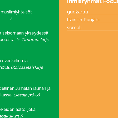
Ihmisryhmät Focu
gudžarati
 muslimiyhteisöt
 14:27
)
Itäinen Punjabi
somali
ta seisomaan ykseydessä
uolesta.
(1. Timoteuskirje
n evankeliumia
nolla.
(Kolossalaiskirje
dellinen Jumalan rauhan ja
ikassa.
(Jesaja 9:6–7)
kkeiden aalto, joka
abakuk 2:14)