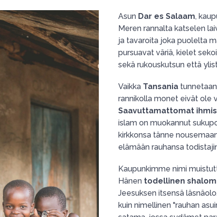
Asun
Dar es Salaam
, kaup
Meren rannalta katselen la
ja tavaroita joka puolelta
pursuavat väriä, kielet sek
sekä rukouskutsun että ylist
Vaikka
Tansania
tunnetaan 
rannikolla monet eivät ole v
Saavuttamattomat ihmi
islam on muokannut sukupolv
kirkkonsa tänne nousemaan 
elämään rauhansa todistaji
Kaupunkimme nimi muistutta
Hänen
todellinen shalom
Jeesuksen itsensä läsnäolo
kuin nimellinen "rauhan asui