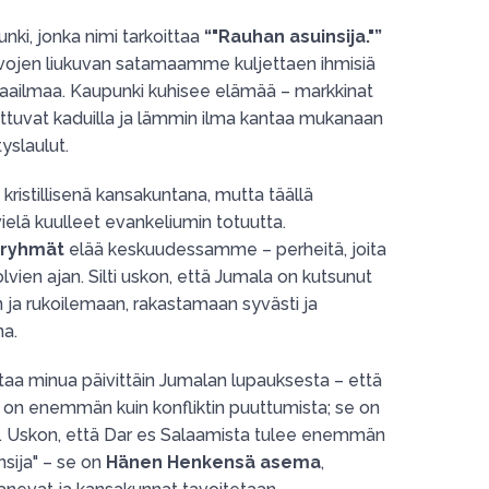
unki, jonka nimi tarkoittaa
“"Rauhan asuinsija."”
ivojen liukuvan satamaamme kuljettaen ihmisiä
 maailmaa. Kaupunki kuhisee elämää – markkinat
oittuvat kaduilla ja lämmin ilma kantaa mukanaan
yslaulut.
kristillisenä kansakuntana, mutta täällä
ielä kuulleet evankeliumin totuutta.
sryhmät
elää keskuudessamme – perheitä, joita
ien ajan. Silti uskon, että Jumala on kutsunut
ja rukoilemaan, rakastamaan syvästi ja
na.
a minua päivittäin Jumalan lupauksesta – että
on enemmän kuin konfliktin puuttumista; se on
. Uskon, että Dar es Salaamista tulee enemmän
nsija" – se on
Hänen Henkensä asema
,