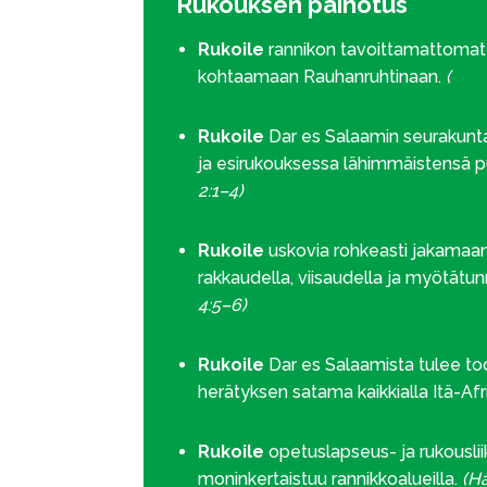
Rukouksen painotus
Rukoile
rannikon tavoittamattomat
kohtaamaan Rauhanruhtinaan.
(
Joh.
Rukoile
Dar es Salaamin seurakun
ja esirukouksessa lähimmäistensä p
2:1–4)
Rukoile
uskovia rohkeasti jakamaa
rakkaudella, viisaudella ja myötätun
4:5–6)
Rukoile
Dar es Salaamista tulee to
herätyksen satama kaikkialla Itä-Afr
Rukoile
opetuslapseus- ja rukouslii
moninkertaistuu rannikkoalueilla.
(H