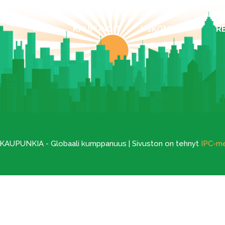
KOTI
KAUPUNGIT
USKONNOT
R
 KAUPUNKIA - Globaali kumppanuus | Sivuston on tehnyt
IPC-m