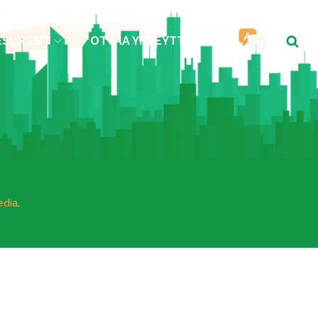
ESURSSIT
OTTAA YHTEYTTÄ
edia
.