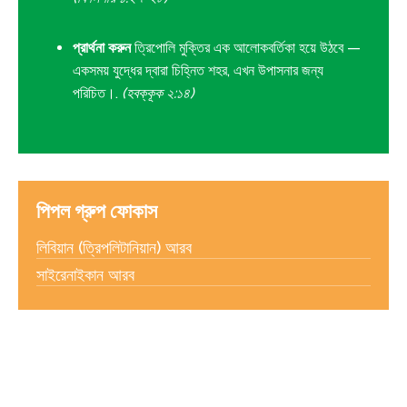
প্রার্থনা করুন
ত্রিপোলি মুক্তির এক আলোকবর্তিকা হয়ে উঠবে —
একসময় যুদ্ধের দ্বারা চিহ্নিত শহর, এখন উপাসনার জন্য
পরিচিত।.
(হবক্‌কূক ২:১৪)
পিপল গ্রুপ ফোকাস
লিবিয়ান (ত্রিপলিটানিয়ান) আরব
সাইরেনাইকান আরব