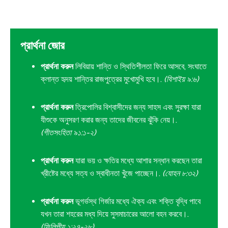
প্রার্থনা জোর
প্রার্থনা করুন
লিবিয়ায় শান্তি ও স্থিতিশীলতা ফিরে আসবে, সংঘাতে
ক্লান্ত হৃদয় শান্তির রাজপুত্রের মুখোমুখি হবে।.
(যিশাইয় ৯:৬)
প্রার্থনা করুন
ত্রিপোলির বিশ্বাসীদের জন্য সাহস এবং সুরক্ষা যারা
যীশুকে অনুসরণ করার জন্য তাদের জীবনের ঝুঁকি নেয়।.
(গীতসংহিতা ৯১:১-২)
প্রার্থনা করুন
যারা ভয় ও ক্ষতির মধ্যে আশার সন্ধান করছেন তারা
খ্রীষ্টের মধ্যে সত্য ও স্বাধীনতা খুঁজে পাচ্ছেন।.
(যোহন ৮:৩২)
প্রার্থনা করুন
ভূগর্ভস্থ গির্জার মধ্যে ঐক্য এবং শক্তি বৃদ্ধি পাবে
যখন তারা শহরের মধ্য দিয়ে সুসমাচারের আলো বহন করবে।.
(ফিলিপীয় ১:২৭-২৮)