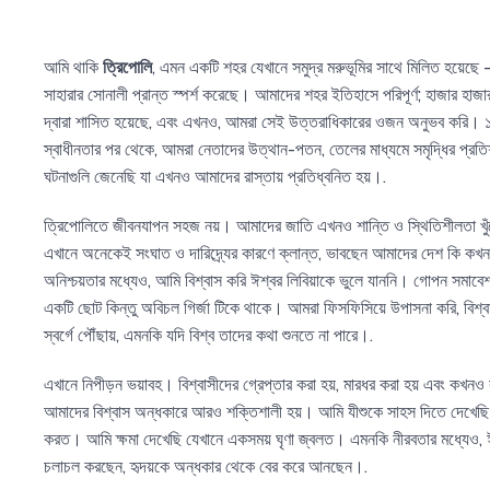
আমি থাকি
ত্রিপোলি
, এমন একটি শহর যেখানে সমুদ্র মরুভূমির সাথে মিলিত হয়েছে
সাহারার সোনালী প্রান্ত স্পর্শ করেছে। আমাদের শহর ইতিহাসে পরিপূর্ণ; হাজার হাজা
দ্বারা শাসিত হয়েছে, এবং এখনও, আমরা সেই উত্তরাধিকারের ওজন অনুভব করি।
স্বাধীনতার পর থেকে, আমরা নেতাদের উত্থান-পতন, তেলের মাধ্যমে সমৃদ্ধির প্রতিশ্
ঘটনাগুলি জেনেছি যা এখনও আমাদের রাস্তায় প্রতিধ্বনিত হয়।.
ত্রিপোলিতে জীবনযাপন সহজ নয়। আমাদের জাতি এখনও শান্তি ও স্থিতিশীলতা খু
এখানে অনেকেই সংঘাত ও দারিদ্র্যের কারণে ক্লান্ত, ভাবছেন আমাদের দেশ কি কখ
অনিশ্চয়তার মধ্যেও, আমি বিশ্বাস করি ঈশ্বর লিবিয়াকে ভুলে যাননি। গোপন সমাবেশ এ
একটি ছোট কিন্তু অবিচল গির্জা টিকে থাকে। আমরা ফিসফিসিয়ে উপাসনা করি, বিশ্ব
স্বর্গে পৌঁছায়, এমনকি যদি বিশ্ব তাদের কথা শুনতে না পারে।.
এখানে নিপীড়ন ভয়াবহ। বিশ্বাসীদের গ্রেপ্তার করা হয়, মারধর করা হয় এবং কখন
আমাদের বিশ্বাস অন্ধকারে আরও শক্তিশালী হয়। আমি যীশুকে সাহস দিতে দেখেছি
করত। আমি ক্ষমা দেখেছি যেখানে একসময় ঘৃণা জ্বলত। এমনকি নীরবতার মধ্যেও, ঈশ
চলাচল করছেন, হৃদয়কে অন্ধকার থেকে বের করে আনছেন।.