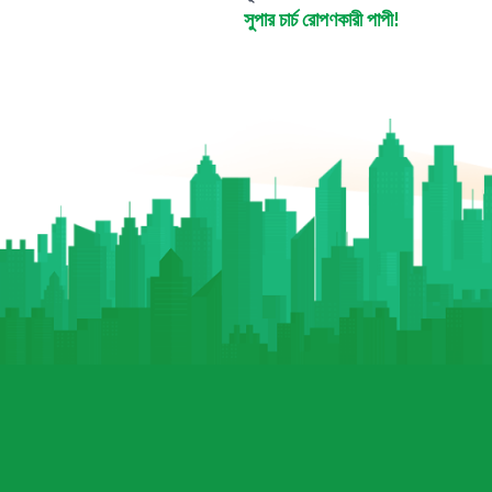
সুপার চার্চ রোপণকারী পাপী!