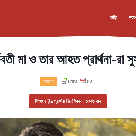
বাড়ি
শহর
ভবতী মা ও তার আহত প্রার্থনা-রা সু
ফিরে যাও
শিশুদের হিন্দু প্রার্থনা নির্দেশিকা-এ ফেরত যান