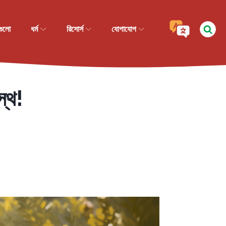
গুলো
ধর্ম
রিসোর্স
যোগাযোগ
স্থ!