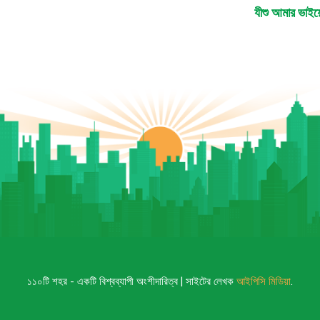
যীশু আমার ভাইয়ে
১১০টি শহর - একটি বিশ্বব্যাপী অংশীদারিত্ব | সাইটের লেখক
আইপিসি মিডিয়া
.