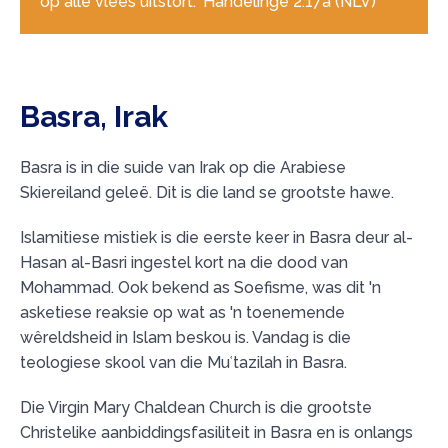
op alle vlees uitstort.” Handelinge 2:17a (NLV)
Basra, Irak
Basra is in die suide van Irak op die Arabiese
Skiereiland geleë. Dit is die land se grootste hawe.
Islamitiese mistiek is die eerste keer in Basra deur al-
Hasan al-Basri ingestel kort na die dood van
Mohammad. Ook bekend as Soefisme, was dit 'n
asketiese reaksie op wat as 'n toenemende
wêreldsheid in Islam beskou is. Vandag is die
teologiese skool van die Muʿtazilah in Basra.
Die Virgin Mary Chaldean Church is die grootste
Christelike aanbiddingsfasiliteit in Basra en is onlangs