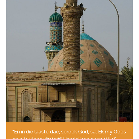
“En in die laaste dae, spreek God, sal Ek my Gees