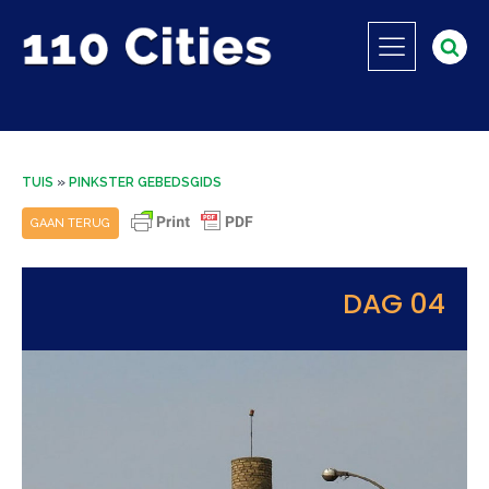
TUIS
»
PINKSTER GEBEDSGIDS
GAAN TERUG
DAG 04